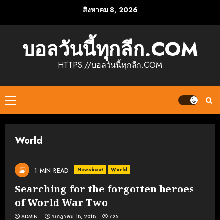
Skip
สิงหาคม 8, 2026
to
content
บอลวันนี้ทุกลีก.COM
HTTPS://บอลวันนี้ทุกลีก.COM
Primary
Menu
World
Newsbeat
World
1 MIN READ
Searching for the forgotten heroes
of World War Two
ADMIN
กรกฎาคม 18, 2018
725