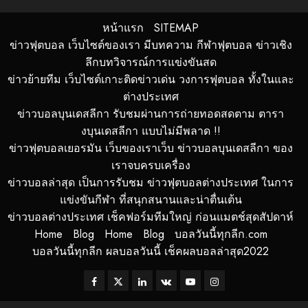
หน้าแรก
SITEMAP
ข่าวฟุตบอล เว็บไซต์ของเรา มีบทความ กีฬาฟุตบอล ข่าวเชิง
ลึกบทวิจารณ์การแข่งขันสด
ข่าวย้ายทีม เว็บไซต์เกาะติดข่าวเด่น วงการฟุตบอล ทั้งในและ
ต่างประเทศ
ข่าวบอลบุนเดสลีกา รับชมผ่านการถ่ายทอดสดตาม ตารา
งบุนเดสลีกา แบบไม่มีพลาด !!
ข่าวฟุตบอลเยอรมัน เว็บของเราเว็บ ข่าวบอลบุนเดสลีกา ของ
เราจบครบเครื่อง
ข่าวบอลล่าสุด เป็นการรับชม ข่าวฟุตบอลต่างประเทศ ในการ
แข่งขันกีฬา ที่สนุกสนานและน่าตื่นเต้น
ข่าวบอลต่างประเทศ เช็คฟอร์มทีมใหญ่ ก่อนแมตช์สุดสัปดาห์
Home
Blog
Home
Blog
บอลวันนี้ทุกลีก.com
บอลวันนี้ทุกลีก ผลบอลวันนี้ เช็คผลบอลล่าสุด2022
Facebook
Twitter
Linkedin
VK
Youtube
Instagram