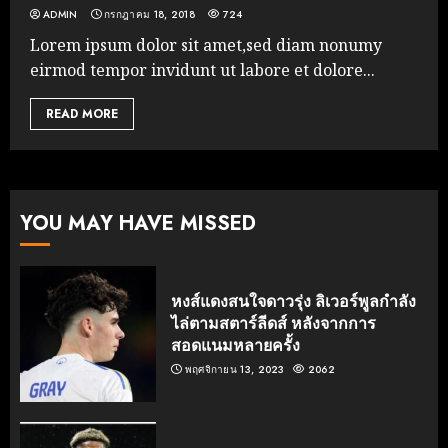
ADMIN
กรกฎาคม 18, 2018
724
Lorem ipsum dolor sit amet,sed diam nonumy
eirmod tempor invidunt ut labore et dolore...
READ MORE
YOU MAY HAVE MISSED
หงส์แดงสนใจดาวรุ่ง ลิเวอร์พูลกำลัง
ไล่ตามสตาร์ลีดส์ หลังจากการ
สอดแนมหลายครั้ง
พฤศจิกายน 13, 2023
2062