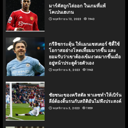
มาร์คัสถูกไล่ออก ในเกมที่แพ้
โคเปนเฮเกน
พฤศจิกายน 13, 2023
1943
กรีลิชกระตุ้น ให้แมนเชสเตอร์ ซิตี้ใช้
โอกาสอย่างโหดเหี้ยมมากขึ้น และ
ยอมรับว่าเขาต้องเข้มงวดมากขึ้นเมื่อ
อยู่หน้าประตูด้วยตัวเอง
พฤศจิกายน 8, 2023
1943
ชัยชนะของคริสตัล พาเลซทำให้เบิร์น
ลีย์ต้องดิ้นรนกับสถิติอันไม่พึงประสงค์
พฤศจิกายน 5, 2023
1959