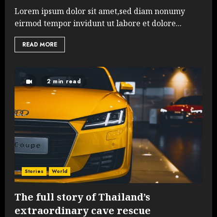
Lorem ipsum dolor sit amet,sed diam nonumy
eirmod tempor invidunt ut labore et dolore...
READ MORE
2 min read
Stories
World
The full story of Thailand’s
extraordinary cave rescue