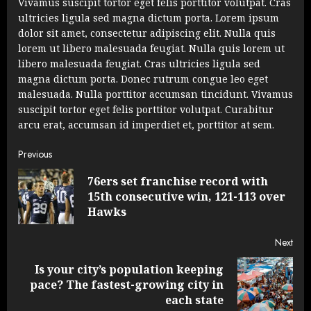
Vivamus suscipit tortor eget felis porttitor volutpat. Cras
ultricies ligula sed magna dictum porta. Lorem ipsum
dolor sit amet, consectetur adipiscing elit. Nulla quis
lorem ut libero malesuada feugiat. Nulla quis lorem ut
libero malesuada feugiat. Cras ultricies ligula sed
magna dictum porta. Donec rutrum congue leo eget
malesuada. Nulla porttitor accumsan tincidunt. Vivamus
suscipit tortor eget felis porttitor volutpat. Curabitur
arcu erat, accumsan id imperdiet et, porttitor at sem.
Continue
Previous
76ers set franchise record with
Reading
Pre
15th consecutive win, 121-113 over
post
Hawks
Next
Is your city’s population keeping
Next
pace? The fastest-growing city in
post:
each state