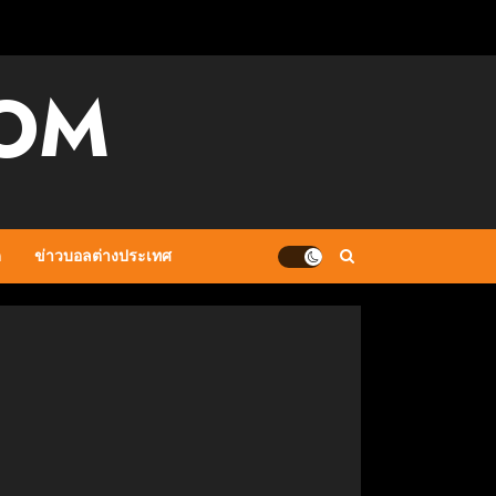
COM
ด
ข่าวบอลต่างประเทศ