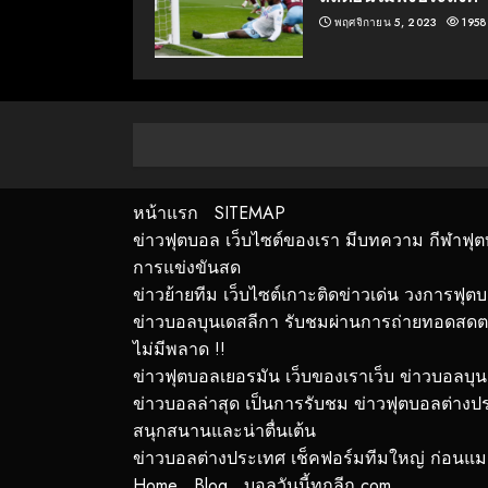
พฤศจิกายน 5, 2023
1958
หน้าแรก
SITEMAP
ข่าวฟุตบอล เว็บไซต์ของเรา มีบทความ กีฬาฟุต
การแข่งขันสด
ข่าวย้ายทีม เว็บไซต์เกาะติดข่าวเด่น วงการฟุ
ข่าวบอลบุนเดสลีกา รับชมผ่านการถ่ายทอดสด
ไม่มีพลาด !!
ข่าวฟุตบอลเยอรมัน เว็บของเราเว็บ ข่าวบอลบุ
ข่าวบอลล่าสุด เป็นการรับชม ข่าวฟุตบอลต่างปร
สนุกสนานและน่าตื่นเต้น
ข่าวบอลต่างประเทศ เช็คฟอร์มทีมใหญ่ ก่อนแมต
Home
Blog
บอลวันนี้ทุกลีก.com