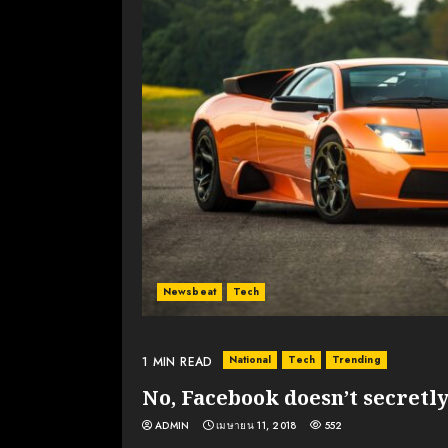
Newsbeat
Tech
National
Tech
Trending
1 MIN READ
No, Facebook doesn’t secretly
ADMIN
เมษายน 11, 2018
552