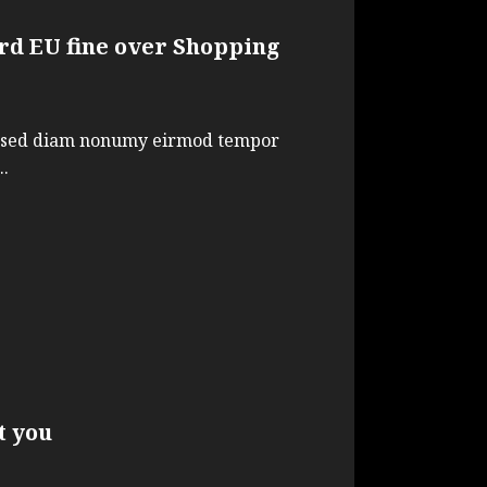
rd EU fine over Shopping
t,sed diam nonumy eirmod tempor
..
t you