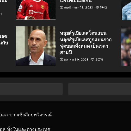
ดแนม
แพ้โคเปนเฮเกน
พฤศจิกายน 13, 2023
1942
1
หลุยส์รูเบียเลสโดนแบน
าเลซ
หลุยส์รูเบียเลสถูกแบนจาก
รนกับ
ฟุตบอลทั้งหมด เป็นเวลา
สามปี
ตุลาคม 30, 2023
2078
บอล ข่าวเชิงลึกบทวิจารณ์
ตบอล ทั้งในและต่างประเทศ