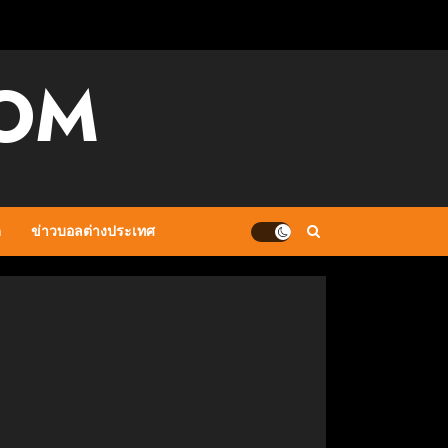
COM
ด
ข่าวบอลต่างประเทศ