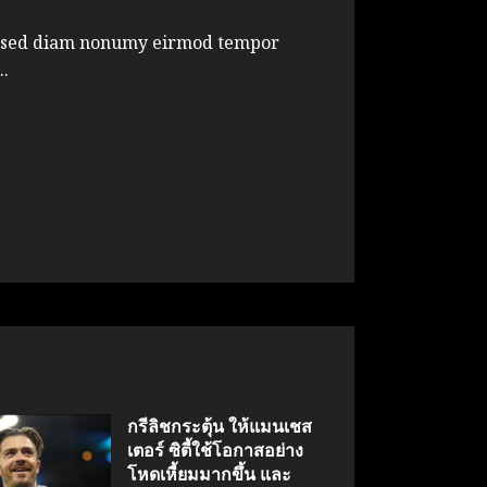
t,sed diam nonumy eirmod tempor
..
กรีลิชกระตุ้น ให้แมนเชส
เตอร์ ซิตี้ใช้โอกาสอย่าง
โหดเหี้ยมมากขึ้น และ