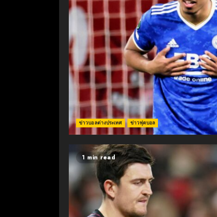
ข่าวบอลต่างประเทศ
ข่าวฟุตบอล
1 min read