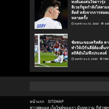
หงส์แดงสนใจดาวรุ่ง
ลิเวอร์พูลกำลังไล่ตาม
ลีดส์ หลังจากการสอ
หลายครั้ง
พฤศจิกายน 13, 2023
20
ชัยชนะของคริสตัล พ
ทำให้เบิร์นลีย์ต้องดิ้น
สถิติอันไม่พึงประสงค์
พฤศจิกายน 5, 2023
1955
หน้าแรก
SITEMAP
ข่าวฟุตบอล เว็บไซต์ของเรา มีบทความ กีฬาฟุต