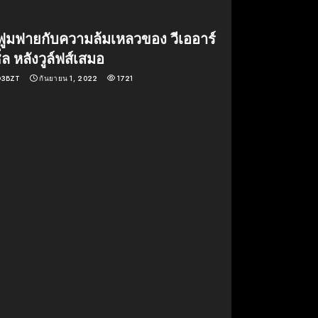
ส ฟูมฟายกับความล้มเหลวของ วีเออาร์
ล หลังวูล์ฟส์เสมอ
D3BZT
กันยายน 1, 2022
1721