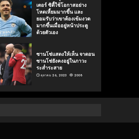
เตอร์ ซิตี้ใช้โอกาสอย่าง
โหดเหี้ยมมากขึ้น และ
ยอมรับว่าเขาต้องเข้มงวด
มากขึ้นเมื่ออยู่หน้าประตู
ด้วยตัวเอง
พฤศจิกายน 8, 2023
1940
ซานโช่แสดงให้เห็น จาดอน
ซานโช่ยังคงอยู่ในภาวะ
ระส่ำระสาย
ตุลาคม 26, 2023
2008