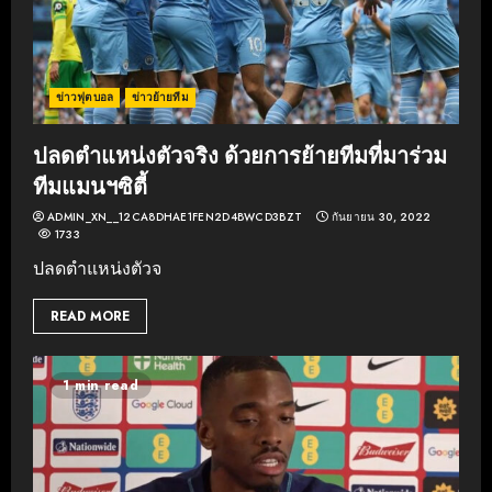
ข่าวฟุตบอล
ข่าวย้ายทีม
ปลดตําแหน่งตัวจริง ด้วยการย้ายทีมที่มาร่วม
ทีมแมนฯซิตี้
ADMIN_XN__12CA8DHAE1FEN2D4BWCD3BZT
กันยายน 30, 2022
1733
ปลดตําแหน่งตัวจ
READ MORE
1 min read