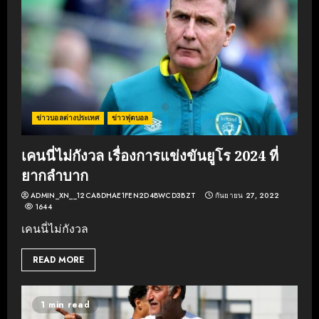
ข่าวบอลต่างประเทศ
ข่าวฟุตบอล
เคนนี่ไม่กังวล เรื่องการแข่งขันยูโร 2024 ที่
ยากลำบาก
ADMIN_XN__12CA8DHAE1FEN2D4BWCD3BZT
กันยายน 27, 2022
1644
เคนนี่ไม่กังวล
READ MORE
1 min read