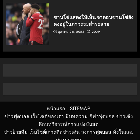
ซานโช่แสดงให้เห็น จาดอนซานโช่ยัง
คงอยู่ในภาวะระส่ำระสาย
ตุลาคม 26, 2023
2009
หน้าแรก
SITEMAP
ข่าวฟุตบอล เว็บไซต์ของเรา มีบทความ กีฬาฟุตบอล ข่าวเชิง
ลึกบทวิจารณ์การแข่งขันสด
ข่าวย้ายทีม เว็บไซต์เกาะติดข่าวเด่น วงการฟุตบอล ทั้งในและ
ต่างประเทศ