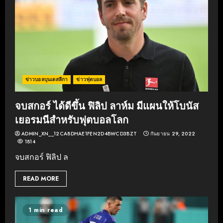
ข่าวบอลบุนเดสลีกา
ข่าวฟุตบอล
จบสกอร์ ได้ดีขึ้น ฟิลิป ลาห์ม มีแผนให้โบนัส
เยอรมนีสำหรับฟุตบอลโลก
ADMIN_XN__12CA8DHAE1FEN2D4BWCD3BZT
กันยายน 29, 2022
1814
จบสกอร์ ฟิลิป ล
READ MORE
1 min read