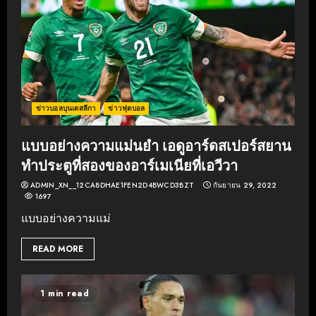
ข่าวบอลบุนเดสลีกา
ข่าวฟุตบอล
แบบอย่างความแม่นยำ เอดูอาร์ดสเปอร์สยาน
ทำประตูที่สองของอาร์เมเนียที่เอวีวา
ADMIN_XN__12CA8DHAE1FEN2D4BWCD3BZT
กันยายน 29, 2022
1697
แบบอย่างความแม่
READ MORE
1 min read