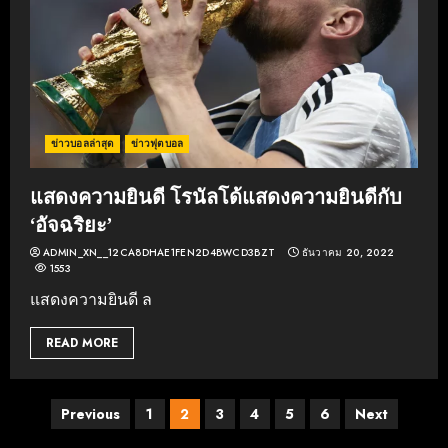
ข่าวบอลล่าสุด
ข่าวฟุตบอล
แสดงความยินดี โรนัลโด้แสดงความยินดีกับ
‘อัจฉริยะ’
ADMIN_XN__12CA8DHAE1FEN2D4BWCD3BZT
ธันวาคม 20, 2022
1553
แสดงความยินดี ล
READ MORE
Posts
Previous
1
2
3
4
5
6
Next