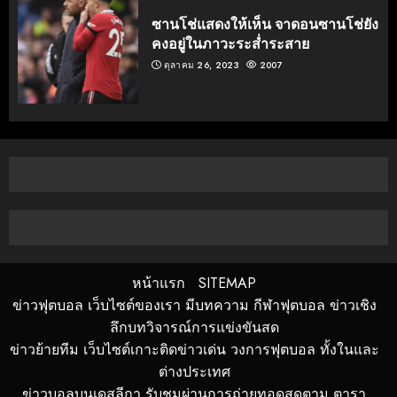
ซานโช่แสดงให้เห็น จาดอนซานโช่ยัง
คงอยู่ในภาวะระส่ำระสาย
ตุลาคม 26, 2023
2007
หน้าแรก
SITEMAP
ข่าวฟุตบอล เว็บไซต์ของเรา มีบทความ กีฬาฟุตบอล ข่าวเชิง
ลึกบทวิจารณ์การแข่งขันสด
ข่าวย้ายทีม เว็บไซต์เกาะติดข่าวเด่น วงการฟุตบอล ทั้งในและ
ต่างประเทศ
ข่าวบอลบุนเดสลีกา รับชมผ่านการถ่ายทอดสดตาม ตารา