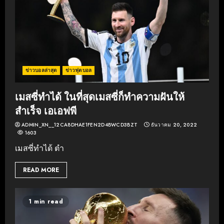
ข่าวบอลล่าสุด
ข่าวฟุตบอล
เมสซี่ทำได้ ในที่สุดเมสซี่ก็ทําความฝันให้
สําเร็จ เอเอฟพี
ADMIN_XN__12CA8DHAE1FEN2D4BWCD3BZT
ธันวาคม 20, 2022
1603
เมสซี่ทำได้ ตํา
READ MORE
1 min read