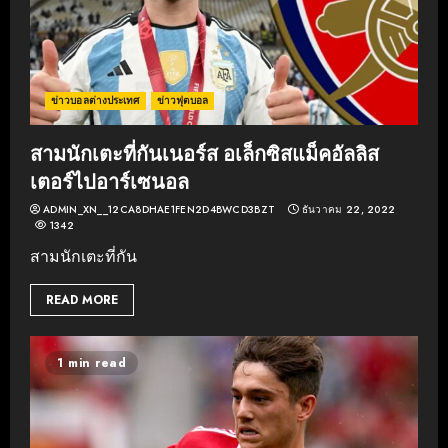
ข่าวบอลต่างประเทศ
ข่าวฟุตบอล
สามนักเตะที่กันเนอร์ส อเล็กซิสแม็คอัลลิส
เตอร์ไปอาร์เซนอล
ADMIN_XN__12CA8DHAE1FEN2D4BWCD3BZT
ธันวาคม 22, 2022
1342
สามนักเตะที่กัน
READ MORE
1 min read