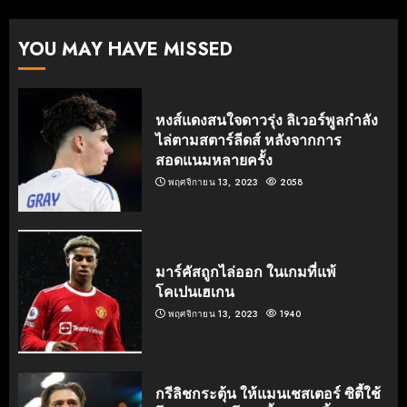
pagination
YOU MAY HAVE MISSED
หงส์แดงสนใจดาวรุ่ง ลิเวอร์พูลกำลัง
ไล่ตามสตาร์ลีดส์ หลังจากการ
สอดแนมหลายครั้ง
พฤศจิกายน 13, 2023
2058
มาร์คัสถูกไล่ออก ในเกมที่แพ้
โคเปนเฮเกน
พฤศจิกายน 13, 2023
1940
กรีลิชกระตุ้น ให้แมนเชสเตอร์ ซิตี้ใช้