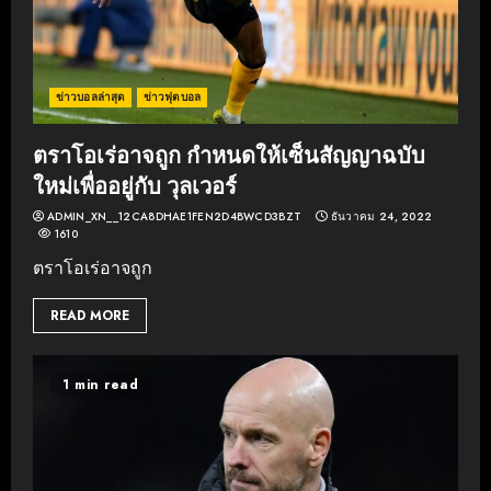
ข่าวบอลล่าสุด
ข่าวฟุตบอล
ตราโอเร่อาจถูก กำหนดให้เซ็นสัญญาฉบับ
ใหม่เพื่ออยู่กับ วุลเวอร์
ADMIN_XN__12CA8DHAE1FEN2D4BWCD3BZT
ธันวาคม 24, 2022
1610
ตราโอเร่อาจถูก
READ MORE
1 min read