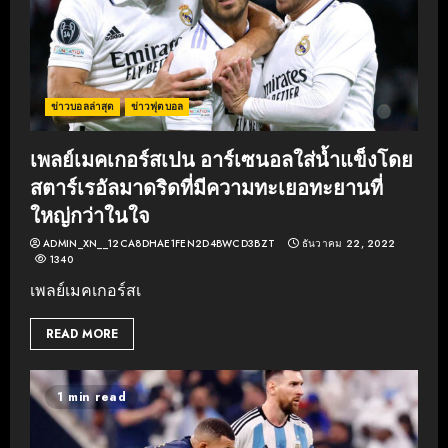
ข่าวบอลล่าสุด
ข่าวฟุตบอล
เพลย์เมคเกอร์สเปน อาร์เซนอลใส่น้ำแข็งโดย
สตาร์เรอัลมาดริดที่มีความทะเยอทะยานที่
ใหญ่กว่าในใจ
ADMIN_XN__12CA8DHAE1FEN2D4BWCD3BZT
ธันวาคม 22, 2022
1340
เพลย์เมคเกอร์สเ
READ MORE
1 min read