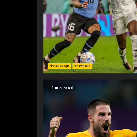
ข่าวบอลล่าสุด
ข่าวฟุตบอล
1 min read