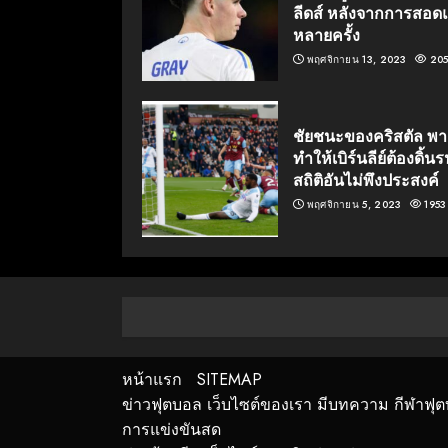
ลีดส์ หลังจากการสอ
หลายครั้ง
พฤศจิกายน 13, 2023
20
ชัยชนะของคริสตัล พ
ทำให้เบิร์นลีย์ต้องดิ้น
สถิติอันไม่พึงประสงค์
พฤศจิกายน 5, 2023
1953
หน้าแรก
SITEMAP
ข่าวฟุตบอล เว็บไซต์ของเรา มีบทความ กีฬาฟุต
การแข่งขันสด