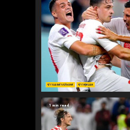
ข่าวบอลต่างประเทศ
ข่าวฟุตบอล
1 min read