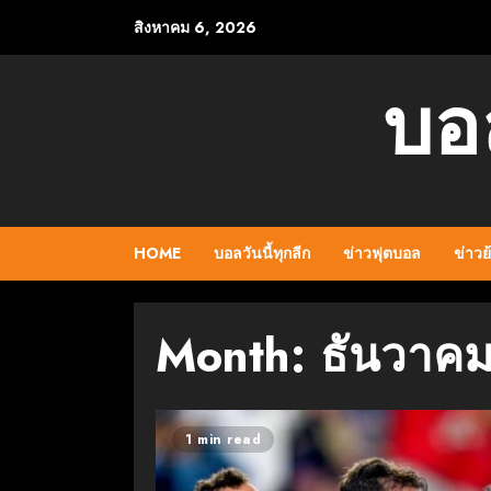
Skip
สิงหาคม 6, 2026
to
content
บอ
HOME
บอลวันนี้ทุกลีก
ข่าวฟุตบอล
ข่าวย
Month:
ธันวาค
1 min read