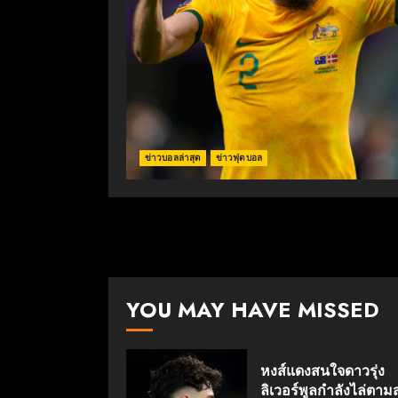
ข่าวบอลล่าสุด
ข่าวฟุตบอล
YOU MAY HAVE MISSED
หงส์แดงสนใจดาวรุ่ง
ลิเวอร์พูลกำลังไล่ตาม