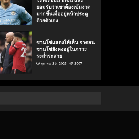
โหดเหี้ยมมากขึ้น และ
ยอมรับว่าเขาต้องเข้มงวด
มากขึ้นเมื่ออยู่หน้าประตู
ด้วยตัวเอง
พฤศจิกายน 8, 2023
1940
ซานโช่แสดงให้เห็น จาดอน
ซานโช่ยังคงอยู่ในภาวะ
ระส่ำระสาย
ตุลาคม 26, 2023
2007