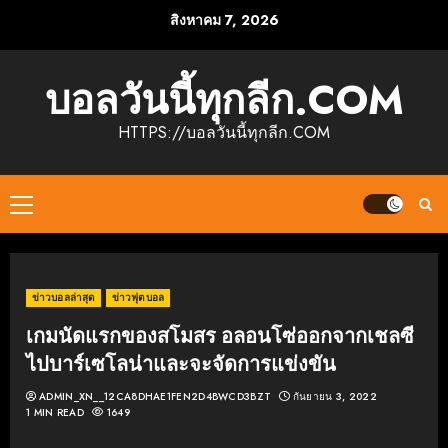
Skip
สิงหาคม 7, 2026
to
content
บอลวันนี้ทุกลีก.COM
HTTPS://บอลวันนี้ทุกลีก.COM
Primary
Menu
ข่าวบอลล่าสุด
ข่าวฟุตบอล
เกมนัดแรกของสโมสร อลอนโซ่ออกจากเชลซี
ไปบาร์เซโลน่าและจะจัดการแข่งขัน
ADMIN_XN__12CA8DHAE1FEN2D4BWCD3BZT
กันยายน 3, 2022
1 MIN READ
1649