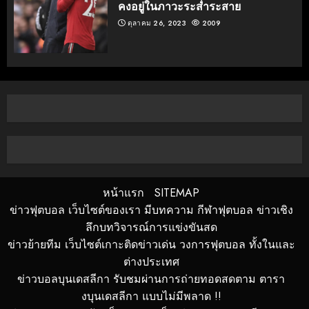
คงอยู่ในภาวะระส่ำระสาย
ตุลาคม 26, 2023
2009
หน้าแรก
SITEMAP
ข่าวฟุตบอล เว็บไซต์ของเรา มีบทความ กีฬาฟุตบอล ข่าวเชิง
ลึกบทวิจารณ์การแข่งขันสด
ข่าวย้ายทีม เว็บไซต์เกาะติดข่าวเด่น วงการฟุตบอล ทั้งในและ
ต่างประเทศ
ข่าวบอลบุนเดสลีกา รับชมผ่านการถ่ายทอดสดตาม ตารา
งบุนเดสลีกา แบบไม่มีพลาด !!