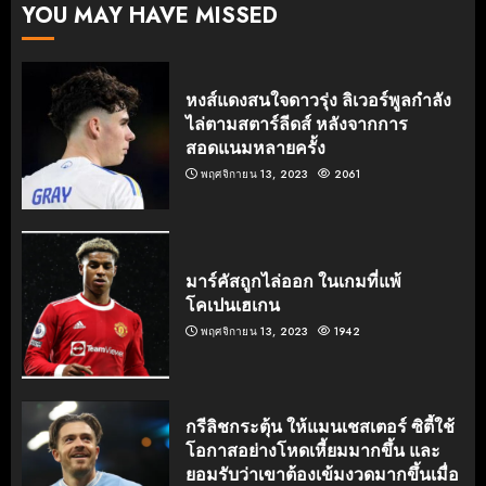
YOU MAY HAVE MISSED
หงส์แดงสนใจดาวรุ่ง ลิเวอร์พูลกำลัง
ไล่ตามสตาร์ลีดส์ หลังจากการ
สอดแนมหลายครั้ง
พฤศจิกายน 13, 2023
2061
มาร์คัสถูกไล่ออก ในเกมที่แพ้
โคเปนเฮเกน
พฤศจิกายน 13, 2023
1942
กรีลิชกระตุ้น ให้แมนเชสเตอร์ ซิตี้ใช้
โอกาสอย่างโหดเหี้ยมมากขึ้น และ
ยอมรับว่าเขาต้องเข้มงวดมากขึ้นเมื่อ