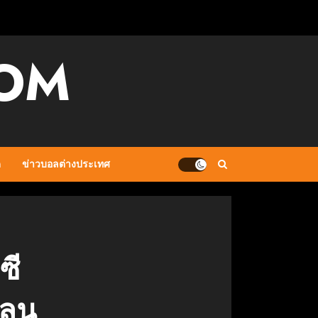
COM
ด
ข่าวบอลต่างประเทศ
ซี
คลน