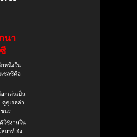
ากนา
ซี
ีกหนึ่งใน
บเชลซีคือ
ือกเล่นเป็น
คูคูเรลล่า
ัยชนะ
่ได้ใช้งานใน
ลบาห์ ยัง