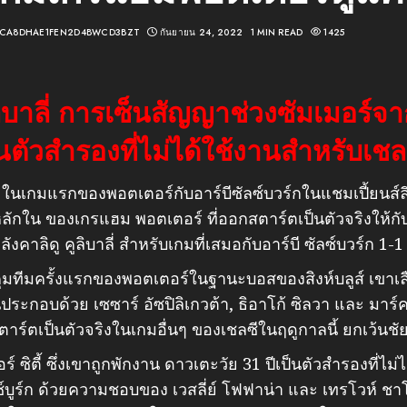
2CA8DHAE1FEN2D4BWCD3BZT
กันยายน 24, 2022
1 MIN READ
1425
ลิบาลี่ การเซ็นสัญญาช่วงซัมเมอร์จ
นตัวสํารองที่ไม่ได้ใช้งานสําหรับเชล
่
ในเกมแรกของพอตเตอร์กับอาร์บีซัลซ์บวร์กในแชมเปี้ยนส์ล
หลักใน ของเกรแฮม พอตเตอร์ ที่ออกสตาร์ตเป็นตัวจริงให้กั
ังคาลิดู คูลิบาลี่ สําหรับเกมที่เสมอกับอาร์บี ซัลซ์บวร์ก 1-1
รคุมทีมครั้งแรกของพอตเตอร์ในฐานะบอสของสิงห์บลูส์ เขาเล
ะกอบด้วย เซซาร์ อัซปิลิเกวต้า, ธิอาโก้ ซิลวา และ มาร์ค 
าร์ตเป็นตัวจริงในเกมอื่นๆ ของเชลซีในฤดูกาลนี้ ยกเว้นช
ร์ ซิตี้ ซึ่งเขาถูกพักงาน ดาวเตะวัย 31 ปีเป็นตัวสํารองที่ไม
์บูร์ก ด้วยความชอบของ เวสลี่ย์ โฟฟาน่า และ เทรโวห์ ชาโ