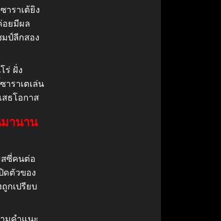
ซาราเต้ยิง
่อยมีผล
ชมป์ลีกสอง
่ ฝั่ง
ี้ซาราเตเล่น
ิเสธโอกาส
ั่นมานาน
สซี่คนต่อ
ปิดตัวของ
งถูกเปรียบ
้ตามคําแนะ