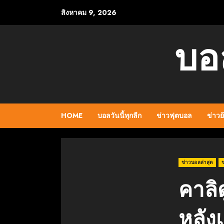
Skip
สิงหาคม 9, 2026
to
content
บอ
HOME
บอลวันนี้ทุกลีก
ข่าวฟุตบอล
ข่าวย
ข่าวบอลล่าสุด
คาลิด
หลัง