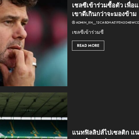
เชลซีเข้าร่วมซื้อตัว เพื่อ
เขาดีเกินกว่าจะมองข้าม
ADMIN_XN__12CA8DHAE1FEN2D4BWC
เชลซีเข้าร่วมซื
READ MORE
แนทฟิลลิปส์ไปเซลติก แนท