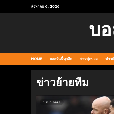
Skip
สิงหาคม 6, 2026
to
content
บอ
HOME
บอลวันนี้ทุกลีก
ข่าวฟุตบอล
ข่าวย
ข่าวย้ายทีม
1 min read