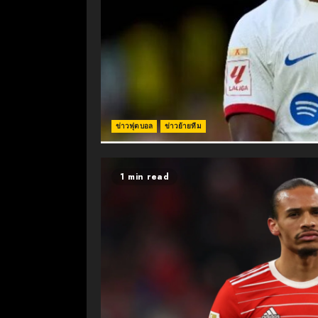
ข่าวฟุตบอล
ข่าวย้ายทีม
1 min read