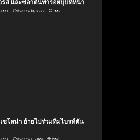
์ส และซลาตันทำรอยบุบที่หน้า
D3BZT
กันยายน 18, 2023
1883
์เซโลน่า ย้ายไปร่วมทีมไบรท์ตัน
D3BZT
กันยายน 7, 2023
1959