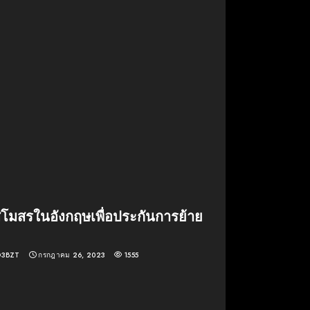
โมสรในอังกฤษเพื่อประกันการย้าย
D3BZT
กรกฎาคม 26, 2023
1555