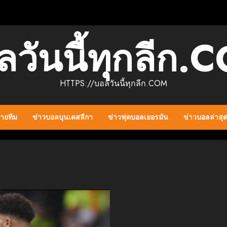
ลวันนี้ทุกลีก.
HTTPS://บอลวันนี้ทุกลีก.COM
้ายทีม
ข่าวบอลบุนเดสลีกา
ข่าวฟุตบอลเยอรมัน
ข่าวบอลล่าสุ