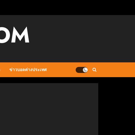
COM
ด
ข่าวบอลต่างประเทศ