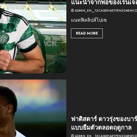
แนะนำจากพ่อของเรนเจอร
ADMIN_XN__12CA8DHAE1FEN2D4BWC
แนทฟิลลิปส์ไปเซ
READ MORE
ฟาติสตาร์ ดาวรุ่งของบาร
แบบยืมตัวตลอดฤดูกาล
ADMIN_XN__12CA8DHAE1FEN2D4BWC