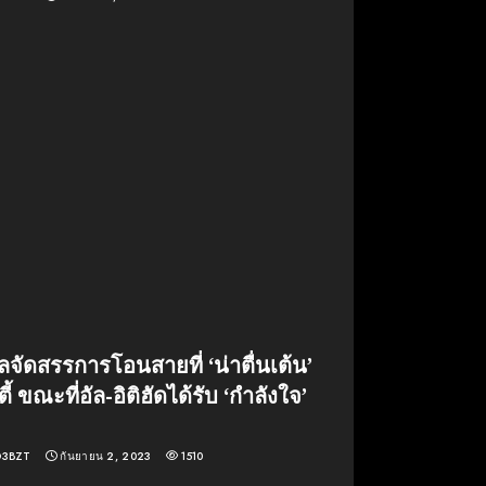
ลจัดสรรการโอนสายที่ ‘น่าตื่นเต้น’
ขณะที่อัล-อิติฮัดได้รับ ‘กำลังใจ’
D3BZT
กันยายน 2, 2023
1510