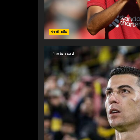
ข่าวย้ายทีม
1 min read