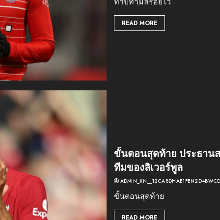
ทาบทามลีรอยไว้
READ MORE
ขั้นตอนสุดท้าย ประธานส
ทีมของลิเวอร์พูล
ADMIN_XN__12CA8DHAE1FEN2D4BWC
ขั้นตอนสุดท้าย
READ MORE