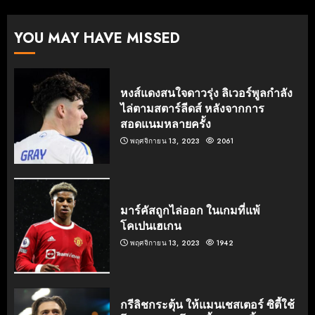
pagination
YOU MAY HAVE MISSED
หงส์แดงสนใจดาวรุ่ง ลิเวอร์พูลกำลัง
ไล่ตามสตาร์ลีดส์ หลังจากการ
สอดแนมหลายครั้ง
พฤศจิกายน 13, 2023
2061
มาร์คัสถูกไล่ออก ในเกมที่แพ้
โคเปนเฮเกน
พฤศจิกายน 13, 2023
1942
กรีลิชกระตุ้น ให้แมนเชสเตอร์ ซิตี้ใช้