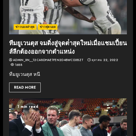
ข่าวบอลล่าสุด
ข่าวฟุตบอล
ทีมยูเวนตุส จมดิ่งสู่จุดต่ําสุดใหม่เมื่อแชมเปี้ยน
ส์ลีกต้องออกจากตําแหน่ง
ADMIN_XN__12CA8DHAE1FEN2D4BWCD3BZT
ตุลาคม 22, 2022
1688
ทีมยูเวนตุส หนึ
READ MORE
1 min read