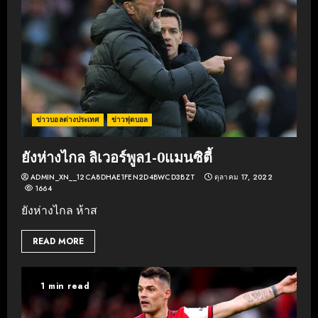
ข่าวบอลต่างประเทศ
ข่าวฟุตบอล
ยังห่างไกล ลิเวอร์พูล1-0แมนซิตี้
ADMIN_XN__12CA8DHAE1FEN2D4BWCD3BZT
ตุลาคม 17, 2022
1664
ยังห่างไกล ห้าส
READ MORE
1 min read