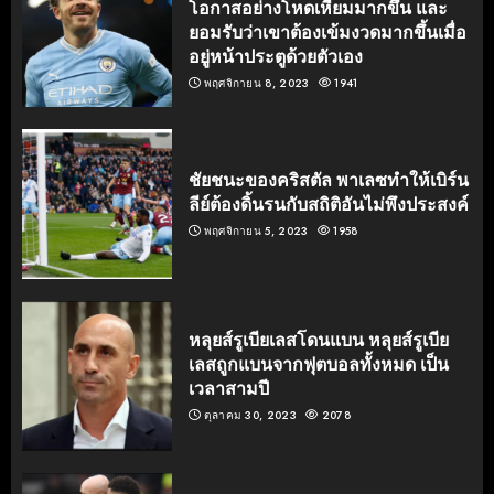
โอกาสอย่างโหดเหี้ยมมากขึ้น และ
ยอมรับว่าเขาต้องเข้มงวดมากขึ้นเมื่อ
อยู่หน้าประตูด้วยตัวเอง
พฤศจิกายน 8, 2023
1941
ชัยชนะของคริสตัล พาเลซทำให้เบิร์น
ลีย์ต้องดิ้นรนกับสถิติอันไม่พึงประสงค์
พฤศจิกายน 5, 2023
1958
หลุยส์รูเบียเลสโดนแบน หลุยส์รูเบีย
เลสถูกแบนจากฟุตบอลทั้งหมด เป็น
เวลาสามปี
ตุลาคม 30, 2023
2078