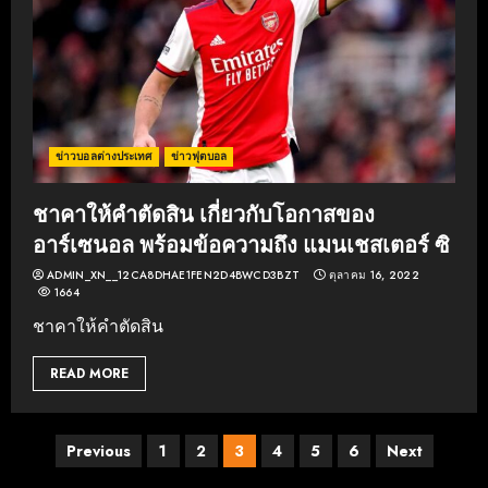
ข่าวบอลต่างประเทศ
ข่าวฟุตบอล
ชาคาให้คำตัดสิน เกี่ยวกับโอกาสของ
อาร์เซนอล พร้อมข้อความถึง แมนเชสเตอร์ ซิ
ADMIN_XN__12CA8DHAE1FEN2D4BWCD3BZT
ตุลาคม 16, 2022
1664
ชาคาให้คำตัดสิน
READ MORE
Posts
Previous
1
2
3
4
5
6
Next