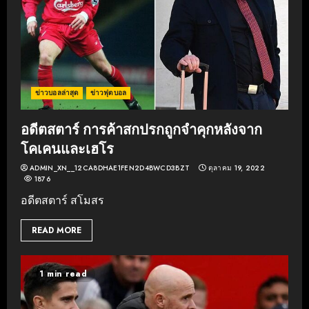
ข่าวบอลล่าสุด
ข่าวฟุตบอล
อดีตสตาร์ การค้าสกปรกถูกจําคุกหลังจาก
โคเคนและเฮโร
ADMIN_XN__12CA8DHAE1FEN2D4BWCD3BZT
ตุลาคม 19, 2022
1876
อดีตสตาร์ สโมสร
READ MORE
1 min read