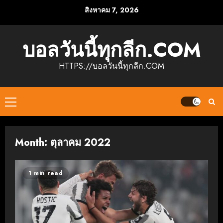
Skip
สิงหาคม 7, 2026
to
content
บอลวันนี้ทุกลีก.COM
HTTPS://บอลวันนี้ทุกลีก.COM
Primary
Menu
Month:
ตุลาคม 2022
1 min read