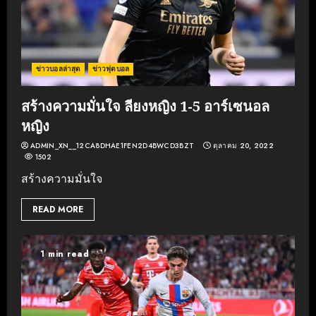
ข่าวบอลล่าสุด
ข่าวฟุตบอล
สร้างความมั่นใจ ลียงหญิง 1-5 อาร์เซนอล
หญิง
ADMIN_XN__12CA8DHAE1FEN2D4BWCD3BZT
ตุลาคม 20, 2022
1502
สร้างความมั่นใจ
READ MORE
1 min read