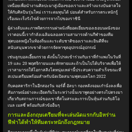
เหนื่อยเพื่อนํางานศิลปะมาสู่เมืองของเราและสร้างแรงบันดาลใจ
ให้กับศิลปินรุ่นใหม่ เราระดมทุนได้ ปอนด์สําหรับการตระหนักรู้
เรื่องมะเร็งรังไข่ด้วยการจากไปของราชินี
ผู้ล่วงลับและภาพจิตรกรรมฝาผนังที่ยอดเยี่ยมของเธอบนผนังของ
เราตอนนี้เรากําลังเฉลิมฉลองความสามารถด้านกีฬาของทีม
ฟุตบอลหญิงในท้องถิ่นและระดับชาติของเราและยินดีที่จะ
สนับสนุนพวกเขาด้วยการจัดหาชุดอุปกรณ์อุปกรณ์
เช่นลูกบอลเอี๊ยมกรวย ดังนั้นโปรดเข้าร่วมกับเราที่กําแพงในวันที่
19 และ 20 พฤศจิกายนและทักทายและถ้าเป็นไปได้บริจาคเพื่อให้
เราสามารถให้โอกาสสิงโตหนุ่มเหล่านี้ประสบความสําเร็จขณะที่
สเปนเตรียมพร้อมสําหรับนัดเปิดสนามฟุตบอลโลก 2022
กับคอสตาริกาในอีกสองวัน จอร์ดี้ อัลบา กองหลังจอมเก๋านั่งลงเพื่อ
สัมภาษณ์อย่างละเอียดกับในระหว่างนั้นเขาพูดอย่างตรงไปตรงมา
เกี่ยวกับสถานการณ์ของเขาที่สโมสรและการเป็นหุ้นส่วนกับลิโอ
เนล เมสซี่ พร้อมกับหัวข้ออื่นๆ
การและอังกฤษเตรียมที่จะเล่นนัดแรกกับอิหร่าน
ฟีฟ่าได้ทําให้ทีมตระหนักถึงกฎหมาย