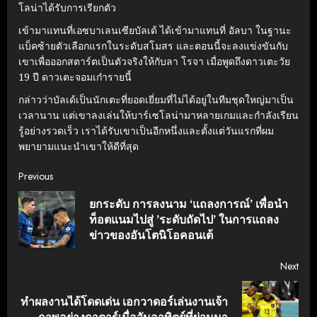
โลน่าได้รับการเรียกตัว
เข้ามาแทนที่เอซบาเลนเซียบัลเด้ ได้เข้ามาแทนที่ อัลบา ในฐานะ
แบ็คซ้ายตัวเลือกแรกในระดับสโมสร และตอนนี้จะลงแข่งขันกับ
เขาเพื่อออกสตาร์ตเป็นตัวจริงให้กับลา โรจา เมื่อพูดถึงดาวเตะวัย
19 ปี ดาวเตะจอมเก๋ารายนี้
กล่าวว่าบัลเด้เป็นนักเตะที่ยอดเยี่ยมที่ไม่ได้อยู่ในทีมชุดใหญ่มาเป็น
เวลานาน แต่เขาลงเล่นให้บาร์เซโลน่ามาหลายเกมและกําลังเรียน
รู้อย่างรวดเร็ว เราได้รับเขาเป็นอีกหนึ่งและตั้งแต่วันแรกที่ผม
พยายามแนะนําเขาให้ดีที่สุด
Continue
Previous
ยกระดับ การลงนาม ‘แถลงการณ์’ เพื่อนำ
Reading
Pre
ท็อตแนมไปสู่ ​​’ระดับถัดไป’ ในการแถลง
post
ข่าวของอันโตนิโอคอนเต้
Next
ทำผลงานได้โดดเด่น เอกวาดอร์เล่นงานเจ้า
Next