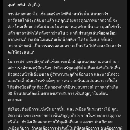
สุดท้ายที่สำคัญที่สุด
การส่งบอลออกไป เซ็นเตอร์ฮาล์ฟที่น่าสนใจนั้น ฉันบอกว่า
คาร์ลอสใกล้จะกลับมาแล้ว แต่คุณต้องการคุณภาพมากกว่านี้ จะ
ต้องโหดเหี้ยมกว่านี้แน่นอนในสามส่วนสุดท้ายนั้น และคุณก็เข้าใจ
แล้ว ซาลาห์ทำได้หลังจากผ่านไป 5 นาที ผ่านลูกเล่นที่ยอดเยี่ยม
จากเทรนต์ ระเบิดโมเมนตัมเล็กน้อยที่เราได้รับ ถึงสเปอร์แล้ว
ความพ่ายแพ้ เป็นการตรวจสอบความเป็นจริง ไม่ต้องสงสัยเลยว่า
จะให้กระสุนแก่
ในการสร้างกรณีธุรกิจที่แข็งแกร่งเพื่อนำผู้เล่นสองสามคนเข้ามา
อย่างเร่งด่วนผมรู้สึกจริงๆ ว่าลิเวอร์พูลอยู่ที่นั่นเพื่อแย่งชิงในวันอื่น
ด้วยกองหน้าที่เฉียบขาด ผู้รักษาประตูตัวเลือกแรก และพายไก่งวง
และสับเล็กน้อยสำหรับเด็กๆ บางคน จากนั้นผลเสมอน่าจะเป็นไป
ได้อย่างน้อยที่สุดต้องเป็นกองหน้าที่มีประสบการณ์ หากค่าตัวเกิน
60 ล้านปอนด์จะเป็นตัวเลขสำหรับการเซ็นสัญญาในเดือน
มกราคม
ต่อไปจะต้องมีการแข่งขันมากขึ้น และเหมือนกันระหว่างไม้ คุณ
คิดว่าพวกเขาจะขยายการเซ็นสัญญาถึง 3 รายในช่วงกลางฤดูกาล
หรือไม่ กำลังเดือดดาลภายใต้บุคลิกที่สงบของเขา มันเกือบจะ
เหมือนกับว่า ถ้าคุณต้องการทำสิ่งนี้ในที่ที่คุณต้องการ ฉันต้องการผู้