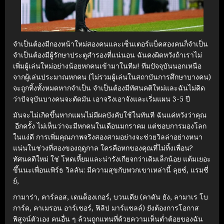
จำเป็นต้องมีกองหน้าใหม่สองคนและเซ็นเตอร์แบ็คสองคนก็จำเป็น
จำเป็นต้องมีผู้รักษาประตูสำรองที่แน่นอน ฉันคงผิดหวังถ้าเราไม่
เพิ่มผู้เล่นใหม่อย่างน้อยหกคนเข้ามาในทีม! ทีมปัจจุบันนอกเหนือ
จากผู้เล่นประมาณหกคน (ไม่รวมผู้เล่นในสถาบันการศึกษาบางคน)
จะถูกทิ้งทั้งหมดหากจำเป็น จำเป็นต้องมีทัศนคติใหม่และฉันไม่คิด
ว่าปัจจุบันบางคนจะตัดมัน เอาจริงเอาจังและเริ่มแผน 3-5 ปี
มันจะไม่เกิดขึ้นหากแผนไม่มีผลบังคับใช้ในทันที ฉันแค่หวังว่าคุณ
อีกครั้ง ไม่เห็นว่าจะมีหกคนในเดือนมกราคม แต่ชอบการมองโลก
ในแง่ดี การเพิ่มคุณภาพจริงสองสามอย่างจะช่วยวิลล่าอย่างหนา
แน่นในช่วงที่สองของฤดูกาล ใครคือหกของคุณที่ไม่ทิ้งเพื่อน?
ทัศนคติใหม่ ใช่ โหดเหี้ยมและน่ารังเกียจกว่าเดิมเล็กน้อย แต้มเยอะ
ขึ้นนะเพื่อนเพิร์ธ วิลลัน: มีความสุขกับพวกเขาเหล่านี้ ลุยซ์, แรมซี่
ย์,
กามาร่า, คาร์ลอส, เดนด็องเกอร์, บวนเดีย (คาดัน ยัง, ลามาเร โบ
การ์ด, คาเมรอน อาร์เชอร์, ฟิลิป มาร์แชลล์) ยังต้องการโอกาส
พิสูจน์ตัวเอง คนอื่น ๆ ล้วนถูกแทนที่ด้วยความเห็นต่ำต้อยของฉัน