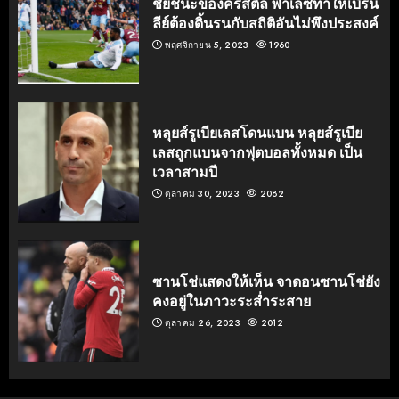
ชัยชนะของคริสตัล พาเลซทำให้เบิร์น
ลีย์ต้องดิ้นรนกับสถิติอันไม่พึงประสงค์
พฤศจิกายน 5, 2023
1960
หลุยส์รูเบียเลสโดนแบน หลุยส์รูเบีย
เลสถูกแบนจากฟุตบอลทั้งหมด เป็น
เวลาสามปี
ตุลาคม 30, 2023
2082
ซานโช่แสดงให้เห็น จาดอนซานโช่ยัง
คงอยู่ในภาวะระส่ำระสาย
ตุลาคม 26, 2023
2012