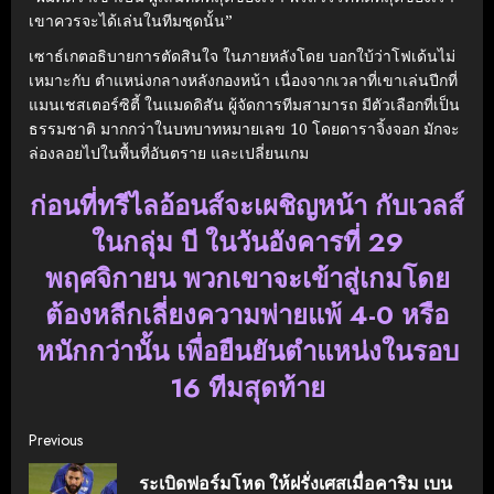
เขาควรจะได้เล่นในทีมชุดนั้น”
เซาธ์เกตอธิบายการตัดสินใจ ในภายหลังโดย บอกใบ้ว่าโฟเด้นไม่
เหมาะกับ ตำแหน่งกลางหลังกองหน้า เนื่องจากเวลาที่เขาเล่นปีกที่
แมนเชสเตอร์ซิตี้ ในแมดดิสัน ผู้จัดการทีมสามารถ มีตัวเลือกที่เป็น
ธรรมชาติ มากกว่าในบทบาทหมายเลข 10 โดยดาราจิ้งจอก มักจะ
ล่องลอยไปในพื้นที่อันตราย และเปลี่ยนเกม
ก่อนที่ทรีไลอ้อนส์จะเผชิญหน้า กับเวลส์
ในกลุ่ม บี ในวันอังคารที่ 29
พฤศจิกายน พวกเขาจะเข้าสู่เกมโดย
ต้องหลีกเลี่ยงความพ่ายแพ้ 4-0 หรือ
หนักกว่านั้น เพื่อยืนยันตำแหน่งในรอบ
16 ทีมสุดท้าย
Continue
Previous
ระเบิดฟอร์มโหด ให้ฝรั่งเศสเมื่อคาริม เบน