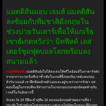
แมดดิสันมอบ เจมส์ แมดดิสัน
ลงซ้อมกับทีมชาติอังกฤษใน
ช่วงบ่ายวันเสาร์เพื่อให้แกเร็ธ
เซาธ์เกตหวังว่า มิดฟิลด์ เลส
เตอร์ชุดฟุตบอลโลกพร้อมลง
สนามแล้ว
แมดดิสันมอบ
แมดดิสันยังไม่ได้ลงเล่นให้ทรีไลอ้อนส์ในกาตาร์หลัง
จากอาการบาดเจ็บที่เข่าซ้ำเติมในเกมที่จิ้งจอกกับเวสต์แฮมก่อน
ทัวร์นาเมนต์ เขาฝึกซ้อมด้วยตัวเองและอยู่ระหว่างการรักษา แต่
ตอนนี้อยู่ในกรอบที่จะมีส่วนร่วมในเกมรอบแบ่งกลุ่มนัดสุดท้ายกับ
เวลส์ในวันอังคารนี้
นักเตะวัย 26 ปีฝืนเข้าสู่ทีม 26 คนของอังกฤษด้วยผลงานที่น่า
ประทับใจสำหรับสโมสรของเขา แต่เขาเป็นผู้ชมในขณะที่อังกฤษ