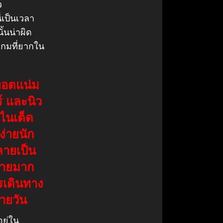
ว
่เป็นเวลา
้นน่าผิด
เกมที่ยากใน
็อตแน่ม
์ และนิว
ูไนเต็ด
ยง่ายนัก
ายเป็น
ทายมาก
ารเดินทาง
ายวัน
ยู่ใน