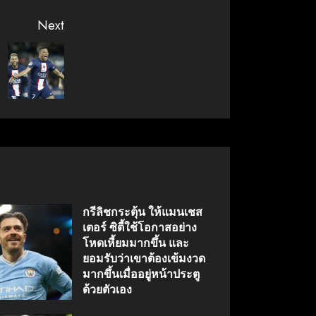
Next
กรีลิชกระตุ้น ให้แมนเชส
เตอร์ ซิตี้ใช้โอกาสอย่าง
โหดเหี้ยมมากขึ้น และ
ยอมรับว่าเขาต้องเข้มงวด
มากขึ้นเมื่ออยู่หน้าประตู
ด้วยตัวเอง
พฤศจิกายน 8, 2023
1941