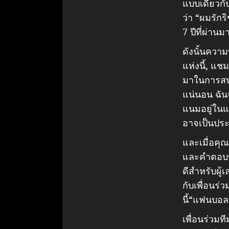
แบบเดียวกับ
ว่า “ผมรักร
7 ปีที่ผ่านม
ดังนั้นคว
แห่งนี้, แชม
มาในการสนท
แน่นอน ฉันจะ
แนมอยู่ในแช
อาจเป็นประ
และเมื่อคุณ
และคำตอบที่
ดีสำหรับผู้
กับเพื่อนร
นี้“แฟนบอ
เพื่อนร่วม