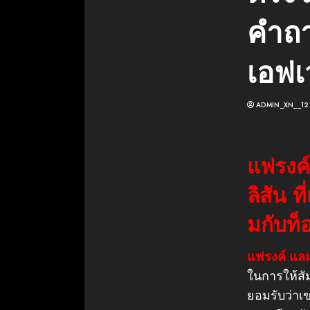
คำถ
เอฟเ
ADMIN_XN__1
แฟรงค์
ลิสัน 
มกับท็
แฟรงค์ แล
ในการให้สั
ยอมรับว่าเข