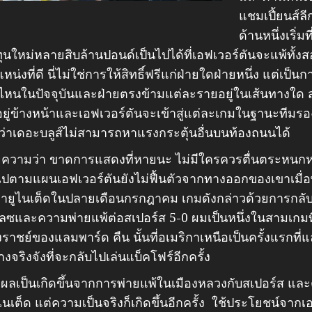
แชมเปี้ยนส์ล
ด้านหนึ่งเริ่มท
นใหม่หลายสิบล้านปอนด์เป็นไปได้ที่เอฟเวอร์ตันจะแพ้ทั้
หน่งที่ดี นี่ไม่ใช่การให้สิทธิ์ฟรีแก่ฝ่ายใดฝ่ายหนึ่ง แต่เป็น
ี่ไหนในปัจจุบันและฝ่ายตรงข้ามแต่ละรายอยู่ในเส้นทางใด
อยู่ข้างหน้าและเอฟเวอร์ตันจะเข้าสู่แต่ละเกมในฐานะทีมรอง 
าเดอะบลูส์ไม่สามารถหาแรงกระตุ้นอื่นบนท้องถนนได้
ความว่า ขาดการแสดงที่หายนะ ไม่มีใครควรตื่นตระหนกหา
นไปตามแผนเอฟเวอร์ตันยังไม่ฟื้นตัวจากทางออกของเขาเมื่
ตายูไนเต็ดในปลายเดือนกรกฎาคม เกมดังกล่าวด้วยการกล
เลซและความพ่ายแพ้ต่อสเปอร์ส 5-0 ผมเป็นหนึ่งในสามเกมที่
าชย์ของแลมพาร์ด คืน นั้นที่อเมริกาเหนือเป็นครั้งแรกที่
จริงจังที่จะกลับไปเล่นแบ็คโฟร์อีกครั้ง
มีแผลเป็นเกิดขึ้นจากการพ่ายแพ้ในเมืองหลวงกับสเปอร์ส และ
นเต็ด แต่ความเป็นจริงก็เกิดขึ้นอีกครั้ง ใช้ประโยชน์จากเ