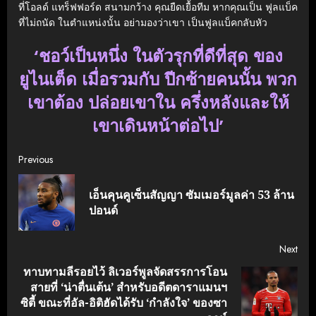
ที่โอลด์ แทร็ฟฟอร์ด สนามกว้าง คุณยืดเยื้อทีม หากคุณเป็น ฟูลแบ็ค
ที่ไม่ถนัด ในตำแหน่งนั้น อย่ามองว่าเขา เป็นฟูลแบ็คกลับหัว
‘ชอว์เป็นหนึ่ง ในตัวรุกที่ดีที่สุด ของ
ยูไนเต็ด เมื่อรวมกับ ปีกซ้ายคนนั้น พวก
เขาต้อง ปล่อยเขาใน ครึ่งหลังและให้
เขาเดินหน้าต่อไป’
Continue
Previous
Reading
เอ็นคุนคูเซ็นสัญญา ซัมเมอร์มูลค่า 53 ล้าน
Pre
ปอนด์
post
Next
ทาบทามลีรอยไว้ ลิเวอร์พูลจัดสรรการโอน
สายที่ ‘น่าตื่นเต้น’ สำหรับอดีตดาราแมนฯ
Next
ซิตี้ ขณะที่อัล-อิติฮัดได้รับ ‘กำลังใจ’ ของซา
post: