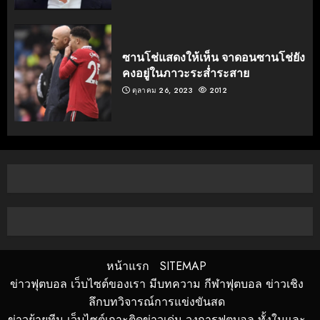
ซานโช่แสดงให้เห็น จาดอนซานโช่ยัง
คงอยู่ในภาวะระส่ำระสาย
ตุลาคม 26, 2023
2012
หน้าแรก
SITEMAP
ข่าวฟุตบอล เว็บไซต์ของเรา มีบทความ กีฬาฟุตบอล ข่าวเชิง
ลึกบทวิจารณ์การแข่งขันสด
ข่าวย้ายทีม เว็บไซต์เกาะติดข่าวเด่น วงการฟุตบอล ทั้งในและ