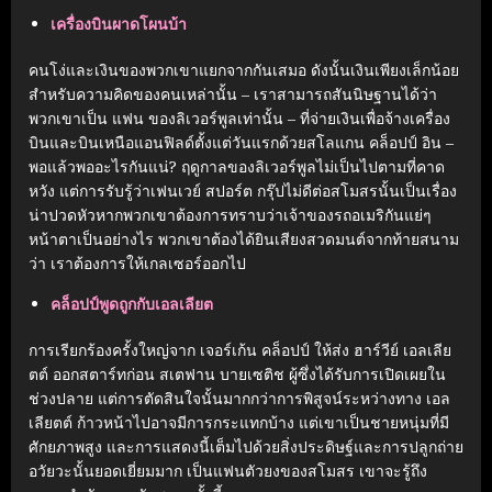
เครื่องบินผาดโผนบ้า
คนโง่และเงินของพวกเขาแยกจากกันเสมอ ดังนั้นเงินเพียงเล็กน้อย
สำหรับความคิดของคนเหล่านั้น – เราสามารถสันนิษฐานได้ว่า
พวกเขาเป็น แฟน ของลิเวอร์พูลเท่านั้น – ที่จ่ายเงินเพื่อจ้างเครื่อง
บินและบินเหนือแอนฟิลด์ตั้งแต่วันแรกด้วยสโลแกน คล็อปป์ อิน –
พอแล้วพออะไรกันแน่? ฤดูกาลของลิเวอร์พูลไม่เป็นไปตามที่คาด
หวัง แต่การรับรู้ว่าเฟนเวย์ สปอร์ต กรุ๊ปไม่ดีต่อสโมสรนั้นเป็นเรื่อง
น่าปวดหัวหากพวกเขาต้องการทราบว่าเจ้าของรถอเมริกันแย่ๆ
หน้าตาเป็นอย่างไร พวกเขาต้องได้ยินเสียงสวดมนต์จากท้ายสนาม
ว่า เราต้องการให้เกลเซอร์ออกไป
คล็อปป์พูดถูกกับเอลเลียต
การเรียกร้องครั้งใหญ่จาก เจอร์เก้น คล็อปป์ ให้ส่ง ฮาร์วีย์ เอลเลีย
ตต์ ออกสตาร์ทก่อน สเตฟาน บายเซติช ผู้ซึ่งได้รับการเปิดเผยใน
ช่วงปลาย แต่การตัดสินใจนั้นมากกว่าการพิสูจน์ระหว่างทาง เอล
เลียตต์ ก้าวหน้าไปอาจมีการกระแทกบ้าง แต่เขาเป็นชายหนุ่มที่มี
ศักยภาพสูง และการแสดงนี้เต็มไปด้วยสิ่งประดิษฐ์และการปลูกถ่าย
อวัยวะนั้นยอดเยี่ยมมาก เป็นแฟนตัวยงของสโมสร เขาจะรู้ถึง