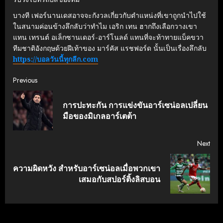
บางที เฟอร์นานเดสอาจจะกังวลเกี่ยวกับตำแหน่งที่เขาถูกนำไปใช้
ในสนามค่อนข้างลึกลับว่าทำไม เอริก เทน ฮากถึงเลือกวางเขา
แทน เทรนต์ อเล็กซานเดอร์-อาร์โนลด์ แทนที่จะท้าทายแบ็คขวา
ทีมชาติอังกฤษด้วยฝีเท้าของ มาร์คัส แรชฟอร์ด นั้นเป็นเรื่องลึกลับ
https://บอลวันนี้ทุกลีก.com
Continue
Previous
Reading
การปะทะกัน การแข่งขันอาร์เซน่อลเปลี่ยน
Pre
มือของมิเกลอาร์เตต้า
post
Next
ความผิดหวัง สำหรับอาร์เซน่อลเมื่อพวกเขา
Next
เสมอกับสปอร์ติ้งลิสบอน
post: