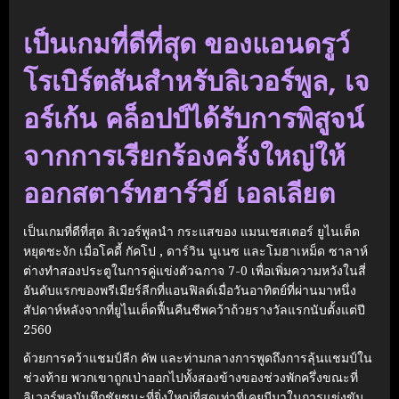
เป็นเกมที่ดีที่สุด ของแอนดรูว์
โรเบิร์ตสันสำหรับลิเวอร์พูล, เจ
อร์เก้น คล็อปป์ได้รับการพิสูจน์
จากการเรียกร้องครั้งใหญ่ให้
ออกสตาร์ทฮาร์วีย์ เอลเลียต
เป็นเกมที่ดีที่สุด ลิเวอร์พูลนำ กระแสของ แมนเชสเตอร์ ยูไนเต็ด
หยุดชะงัก เมื่อโคดี้ กัคโป , ดาร์วิน นูเนซ และโมฮาเหม็ด ซาลาห์
ต่างทำสองประตูในการคู่แข่งตัวฉกาจ 7-0 เพื่อเพิ่มความหวังในสี่
อันดับแรกของพรีเมียร์ลีกที่แอนฟิลด์เมื่อวันอาทิตย์ที่ผ่านมาหนึ่ง
สัปดาห์หลังจากที่ยูไนเต็ดฟื้นคืนชีพคว้าถ้วยรางวัลแรกนับตั้งแต่ปี
2560
ด้วยการคว้าแชมป์ลีก คัพ และท่ามกลางการพูดถึงการลุ้นแชมป์ใน
ช่วงท้าย พวกเขาถูกเป่าออกไปทั้งสองข้างของช่วงพักครึ่งขณะที่
ลิเวอร์พูลบันทึกชัยชนะที่ยิ่งใหญ่ที่สุดเท่าที่เคยมีมาในการแข่งขัน