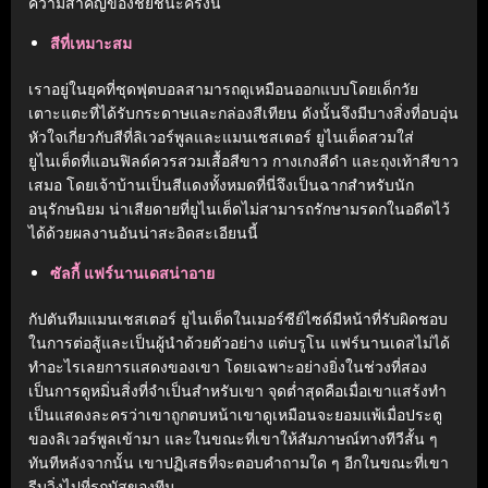
ความสำคัญของชัยชนะครั้งนี้
สีที่เหมาะสม
เราอยู่ในยุคที่ชุดฟุตบอลสามารถดูเหมือนออกแบบโดยเด็กวัย
เตาะแตะที่ได้รับกระดาษและกล่องสีเทียน ดังนั้นจึงมีบางสิ่งที่อบอุ่น
หัวใจเกี่ยวกับสีที่ลิเวอร์พูลและแมนเชสเตอร์ ยูไนเต็ดสวมใส่
ยูไนเต็ดที่แอนฟิลด์ควรสวมเสื้อสีขาว กางเกงสีดำ และถุงเท้าสีขาว
เสมอ โดยเจ้าบ้านเป็นสีแดงทั้งหมดที่นี่จึงเป็นฉากสำหรับนัก
อนุรักษนิยม น่าเสียดายที่ยูไนเต็ดไม่สามารถรักษามรดกในอดีตไว้
ได้ด้วยผลงานอันน่าสะอิดสะเอียนนี้
ซัลกี้ แฟร์นานเดสน่าอาย
กัปตันทีมแมนเชสเตอร์ ยูไนเต็ดในเมอร์ซีย์ไซด์มีหน้าที่รับผิดชอบ
ในการต่อสู้และเป็นผู้นำด้วยตัวอย่าง แต่บรูโน แฟร์นานเดสไม่ได้
ทำอะไรเลยการแสดงของเขา โดยเฉพาะอย่างยิ่งในช่วงที่สอง
เป็นการดูหมิ่นสิ่งที่จำเป็นสำหรับเขา จุดต่ำสุดคือเมื่อเขาแสร้งทำ
เป็นแสดงละครว่าเขาถูกตบหน้าเขาดูเหมือนจะยอมแพ้เมื่อประตู
ของลิเวอร์พูลเข้ามา และในขณะที่เขาให้สัมภาษณ์ทางทีวีสั้น ๆ
ทันทีหลังจากนั้น เขาปฏิเสธที่จะตอบคำถามใด ๆ อีกในขณะที่เขา
รีบวิ่งไปที่รถบัสของทีม