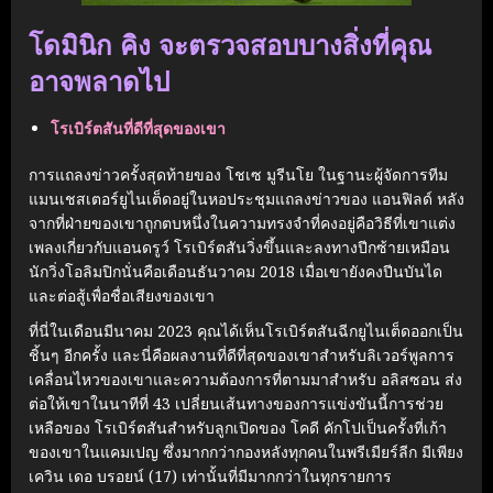
โดมินิก คิง จะตรวจสอบบางสิ่งที่คุณ
อาจพลาดไป
โรเบิร์ตสันที่ดีที่สุดของเขา
การแถลงข่าวครั้งสุดท้ายของ โชเซ มูรีนโย ในฐานะผู้จัดการทีม
แมนเชสเตอร์ยูไนเต็ดอยู่ในหอประชุมแถลงข่าวของ แอนฟิลด์ หลัง
จากที่ฝ่ายของเขาถูกตบหนึ่งในความทรงจำที่คงอยู่คือวิธีที่เขาแต่ง
เพลงเกี่ยวกับแอนดรูว์ โรเบิร์ตสันวิ่งขึ้นและลงทางปีกซ้ายเหมือน
นักวิ่งโอลิมปิกนั่นคือเดือนธันวาคม 2018 เมื่อเขายังคงปีนบันได
และต่อสู้เพื่อชื่อเสียงของเขา
ที่นี่ในเดือนมีนาคม 2023 คุณได้เห็นโรเบิร์ตสันฉีกยูไนเต็ดออกเป็น
ชิ้นๆ อีกครั้ง และนี่คือผลงานที่ดีที่สุดของเขาสำหรับลิเวอร์พูลการ
เคลื่อนไหวของเขาและความต้องการที่ตามมาสำหรับ อลิสซอน ส่ง
ต่อให้เขาในนาทีที่ 43 เปลี่ยนเส้นทางของการแข่งขันนี้การช่วย
เหลือของ โรเบิร์ตสันสำหรับลูกเปิดของ โคดี คักโปเป็นครั้งที่เก้า
ของเขาในแคมเปญ ซึ่งมากกว่ากองหลังทุกคนในพรีเมียร์ลีก มีเพียง
เควิน เดอ บรอยน์ (17) เท่านั้นที่มีมากกว่าในทุกรายการ