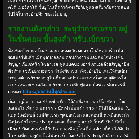
กระตือรือร้นที่จะเซ็นสัญญากับแบ็กขวาคน ใหม่ตามรายงานของ ทุ
ตโต้ เมอร์คาโต้เว็บยู ไนเต็ดกําลังหารือกับฟูแล่มเกี่ยวกับความเป็น
ไปได้ในการย้ายทีม ของเอ็มบาบู
รายงานดังกล่าว ระบุว่าการเจรจา อยู่
ในขั้นตอน ขั้นสูงสํา หรับแบ็กขวา
ซึ่งเพิ่งเข้าร่วมสโมสร ลอนดอนตะวัน ตกจากโวล์ฟสบวร์ก เมื่อ
ซัมเมอร์ที่แล้ว เมื่อฟุตบอลลอน ดอนอ้างว่าฟูแล่มสนใจที่จะเซ็น
สัญญา กับเซดริก โซอาเรส ฟูลแบ็คขอ งอาร์เซนอลด้วยสัญญายืม
ตัวด้าน เซเรียอามอนซ่า กําลังพิจารณาที่จะย้ายไป เล่นให้กับเอ็ม
บาบู แต่การย้ายจาก ยูไนเต็ดอย่างน่าประหลาดใจอาจ ยุติการไล่
ล่า ของพวกเขาหลังจากย้ายมา ร่วมทีมฟูแล่มเมื่อช่วง ซัมเมอร์ที่
ผ่านมา
https://บอลวันนี้ทุกลีก.com
เอ็มบาบูก็พยายาม สร้างชื่อเสียง ให้กับทีมของ มาร์โก ซิลวา โดย
ลงเล่นไปเพียง 2 นัดจาก 7 นัดเท่านั้นแข้ง วัย 27 ปีไม่ได้ลงเล่น ใน
แมตช์เดย์นับตั้ งแต่พักเบรก ฟุตบอลโลก และตอนนี้ ดูเหมือนจะกํา
ลังมุ่งหน้าไปทาง ประตูทางออกเอ็มบาบู ลงเล่นในพรีเมียร์ ลีกไป
เพียง 3 นัดก่อนหน้านี้กับนิว คาสเซิล ยูไนเต็ด แต่เขาก็ทํา ได้ดีกว่า
ในช่วงที่เขาอยู่กับ โวล์ฟสบวร์ก โดยซัดไป 3 ประตูกับอีก 6 แอสซิ