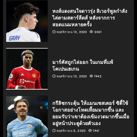
หงส์แดงสนใจดาวรุ่ง ลิเวอร์พูลกำลัง
ไล่ตามสตาร์ลีดส์ หลังจากการ
สอดแนมหลายครั้ง
พฤศจิกายน 13, 2023
2061
มาร์คัสถูกไล่ออก ในเกมที่แพ้
โคเปนเฮเกน
พฤศจิกายน 13, 2023
1942
กรีลิชกระตุ้น ให้แมนเชสเตอร์ ซิตี้ใช้
โอกาสอย่างโหดเหี้ยมมากขึ้น และ
ยอมรับว่าเขาต้องเข้มงวดมากขึ้นเมื่อ
อยู่หน้าประตูด้วยตัวเอง
พฤศจิกายน 8, 2023
1941