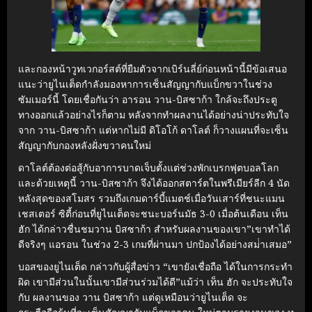
และกองหน้าวูทเวกอร์สต์ที่ยืมตัวจากเบิร์นลี่ย์ก่อนหน้านี้มีข้อเสนอ
แนะว่ายูไนเต็ดกําลังมองหาการเซ็นสัญญากับแบ็กขวาในช่วง
ซัมเมอร์นี้ โดยเชื่อกันว่า อารอน วาน-บิสซาก้า ใกล้จะถึงประตู
ทางออกแล้วอย่างไรก็ตาม หลังจากทําผลงานได้อย่างน่าประทับใจ
จาก วาน-บิสซาก้า แต่หากไม่มี ดิโอโก้ ดาโลต์ ก็วางแผนที่จะเซ็น
สัญญากับกองหลังฝั่งขวาคนใหม่
ดาโลต์ต้องต่อสู้กับอาการบาดเจ็บตั้งแต่ช่วงพักเบรกฟุตบอลโลก
และด้วยเหตุนี้ วาน-บิสซาก้า จึงได้ออกสตาร์ตในพรีเมียร์ลีก 4 นัด
หลังสุดของสโมสร รวมถึงเกมดาร์บี้แมตช์เมื่อวันเสาร์ที่ชนะแมน
เชสเตอร์ ซิตี้ก่อนที่ยูไนเต็ดจะชนะบอร์นมัธ 3-0 เมื่อต้นเดือน เท็น
ฮัก ได้กล่าวชื่นชมวาน บิสซาก้า สําหรับผลงานของเขา”เขาทําได้
ดีจริงๆ แอรอน ในช่วง 2-3 เกมที่ผ่านมา ปกป้องได้อย่างสม่ําเสมอ”
บอสของยูไนเต็ด กล่าวกับผู้สื่อข่าว “เขายังเชื่อถือ ได้ในการกระทํา
ผิด เขามีส่วนในนั้นเขามีส่วนร่วมได้ดี”แม้ว่า เท็น ฮัก จะประทับใจ
กับ ผลงานของ วาน บิสซาก้า แต่ดูเหมือนว่ายูไนเต็ด จะ