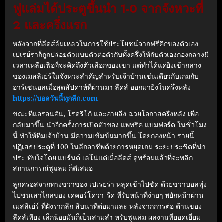
ฟูแล่มได้ประตูขึ้นนํา 1-0 จากจังหวะที่
2 และครึ่งแรก
หลังจากที่ลีดส์ล้มเหลวในการใช้ประโยชน์จากฟรีคิกของตัวเอง
เปเรย์ราก็ถูกปล่อยตัวแบบตัวต่อตัวกับทั้งครึ่งให้กับตัวเองกองกลางมี
เวลาเหลือเฟือที่จะคิดถึงตัวเลือกของเขา แต่ทําได้แค่ยิงเข้ากลาง
ของเมสลิเย่ร์ในจังหวะสําคัญสําหรับเจ้าบ้านเช่นเดียวกับเกมกับ
อาร์เซนอลเมื่อสุดสัปดาห์ที่ผ่านมา ลีดส์ ออกมายิงในครึ่งหลัง
https://บอลวันนี้ทุกลีก.com
ขณะที่แอรอนสัน, โรดริโก้ และอายลิ่ง ฉวยโอกาสครึ่งหลัง เพื่อ
กลับมาขึ้น นําอีกครั้งการเปิดตัวของ แพทริค แบมฟอร์ด ในชั่วโมง
นี้ ทําให้ทีมเจ้าบ้าน มีความเข้มข้นมากขึ้น โดยกองหน้า รายนี้
ปฏิเสธประตูที่ 100 ในลีกอาชีพด้วยการหยุดเกม ระยะประชิดที่น่า
ประ ทับใจโดย แบร์นด์ เลโน่แต่เมื่อลีดส์ ดูพร้อมแล้วที่จะพลิก
สถานการณ์ฟูแล่ม ก็ตีเสมอ
ลูกครอสจากทางขวาของ เปเรยร่า หลุดเข้าไปซัด ด้วยขวาบอลพุ่ง
ไปชนเสาไกลของ เดคอร์โดวา-รีด ที่รับหน้าที่ง่ายๆ พยักหน้าผ่าน
เมสลิเย่ร์ ที่ฝังรากลึก สิบนาทีต่อมาและ หลังจากการต่อ ต้านของ
ลีดส์เพียง เล็กน้อยมันก็เป็นสามสํา หรับฟูแล่ม ผลงานที่ยอดเยี่ยม