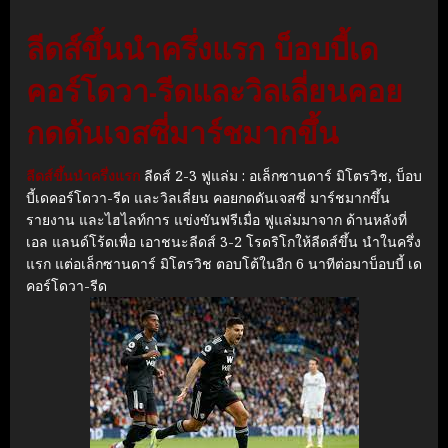
ลีดส์ขึ้นนําครึ่งแรก บ็อบบี้เด
คอร์โดวา-รีดและวิลเลี่ยนคอย
กดดันเจสซี่มาร์ชมากขึ้น
ลีดส์ขึ้นนําครึ่งแรก
ลีดส์ 2-3 ฟูแล่ม : อเล็กซานดาร์ มิโตรวิช, บ็อบ
บี้เดคอร์โดวา-รีด และวิลเลี่ยน คอยกดดันเจสซี่ มาร์ชมากขึ้น
รายงาน และไฮไลท์การ แข่งขันฟรีเมื่อ ฟูแล่มมาจาก ด้านหลังที่
เอล แลนด์โร้ดเพื่อ เอาชนะลีดส์ 3-2 โรดริโกให้ลีดส์ขึ้น นําในครึ่ง
แรก แต่อเล็กซานดาร์ มิโตรวิช ตอบโต้ในอีก 6 นาทีต่อมาบ็อบบี้ เด
คอร์โดวา-รีด