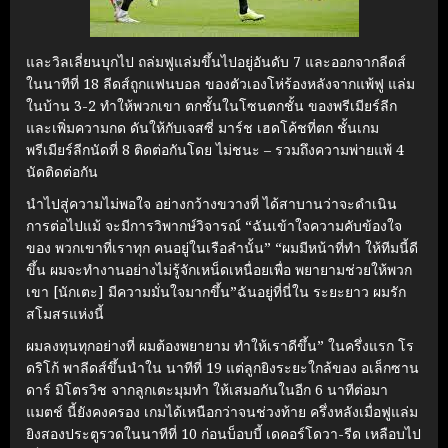
และวิลเลี่ยนบุกไป ถล่มฟูแล่มขึ้นไปอยู่อันดับ 7 และออกจากลีดส์
ในนาทีที่ 18 ลีดส์ถูกแฟนบอล ของตัวเองโห่ร้องหลังจากแพ้ฟู แล่ม
ในบ้าน 3-2 ทําให้พวกเขา ตกชั้นในโซนตกชั้น ของพรีเมียร์ลีก
และเพิ่มความกด ดันให้กับเจสซี่ มาร์ช เฮดโค้ชที่ตก ชั้นเกม
พรีเมียร์ลีกนัดที่ 8 ติดต่อกันโดย ไม่ชนะ – รวมถึงความพ่ายแพ้ 4
นัดติดต่อกัน
นําไปสู่ความไม่พอใจ อย่างกว้างขวางที่ ได้สาบานว่าจะดําเนิน
การต่อไปแม้ จะมีการวิพากษ์วิจารณ์ “ฉันเข้าใจความคับข้องใจ
ของ พวกเขาที่เราทุก คนอยู่ในเรือลํานั้น” “ผมมีหน้าที่ทํา ให้ทีมนี้ดี
ขึ้น ผมจะทํางานอย่างไม่รู้จักเหน็ดเหนื่อยเพื่อ พยายามช่วยให้พวก
เขา [นักเตะ] มีความมั่นใจมากขึ้น”ฉันอยู่ที่นี่ใน ระยะยาว ผมรัก
สโมสรแห่งนี้
ผมลงทุนทุกอย่างที่ ผมต้องพยายาม ทําให้เราดีขึ้น” ในครึ่งแรก โร
ดริโก้ พาลีดส์ขึ้นนําใน นาทีที่ 19 แต่ลูกยิงระยะใกล้ของ อเล็กซาน
ดาร์ มิโตรวิช จากลูกเตะมุมทํา ให้เสมอกันในอีก 6 นาทีต่อมา
แมตช์ นี้ยังคงครอง เกมได้เหนือกว่าจนช่วงท้าย ครึ่งหลังเมื่อฟูแล่ม
ยิงสองประตูรวดในนาทีที่ 10 ก่อนบ็อบบี้ เดคอร์โดวา-รีด เหลือบไป