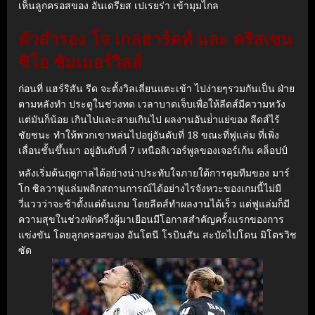
เห็นลูกครอสของ อันเดรียส เปเรยร่า เข้ามุมไกล
ตัวสํารอง โจ เกลฮาร์ดท์ และ คริสเซน
ซิโอ ซัมเมอร์วิลล์
ก่อนที่ แฮร์ริสัน รีด จะตั้งวิลเลี่ยนแตะเข้า ไปง่ายๆรวมกันเป็น ฝ่าย
ตามหลังทํา ประตูในช่วงทด เวลาบาดเจ็บเพื่อให้ลีดส์มีความหวัง
แต่มันก็น้อย เกินไปและสายเกินไป ผลงานอันย่ําแย่ของ ลีดส์ไร้
ชัยชนะ ทําให้พวกเขาหล่นไปอยู่อันดับที่ 18 ขณะที่ฟูแล่ม ที่เพิ่ง
เลื่อนชั้นขึ้นมา อยู่อันดับที่ 7 เหนือลิเวอร์พูลของเจอร์เก้น คล็อปป์
หลังเริ่มต้นฤดูกาลได้อย่างน่าประทับใจภายใต้การคุมทีมของ มาร์
โก ซิลวาฟูแล่มพลิกสถานการณ์ได้อย่างไรจังหวะของเกมนี้ไม่มี
วี่แววว่าจะช้าตั้งแต่ต้นเกม โดยลีดส์ทําผลงานได้เร็ว แต่ฟูแล่มก็มี
ความสุขในช่วงพักครึ่งผู้มาเยือนมีโอกาสสําคัญครั้งแรกของการ
แข่งขัน โดยลูกครอสของ อันโตนี โรบินสัน สะบัดไปโดน มิโตรวิช
ซัด