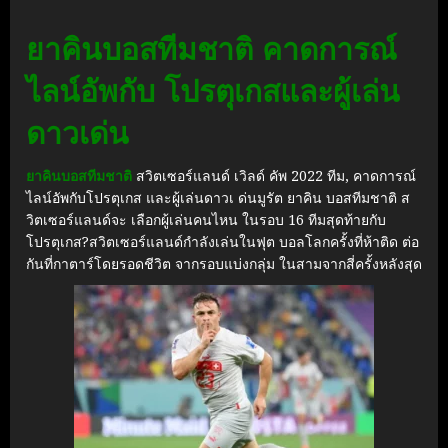
ยาคินบอสทีมชาติ คาดการณ์
ไลน์อัพกับ โปรตุเกสและผู้เล่น
ดาวเด่น
ยาคินบอสทีมชาติ
สวิตเซอร์แลนด์ เวิลด์ คัพ 2022 ทีม, คาดการณ์
ไลน์อัพกับโปรตุเกส และผู้เล่นดาวเ ด่นมูรัต ยาคิน บอสทีมชาติ ส
วิตเซอร์แลนด์จะ เลือกผู้เล่นคนไหน ในรอบ 16 ทีมสุดท้ายกับ
โปรตุเกส?สวิตเซอร์แลนด์กําลังเล่นในฟุต บอลโลกครั้งที่ห้าติด ต่อ
กันที่กาตาร์โดยรอดชีวิต จากรอบแบ่งกลุ่ม ในสามจากสี่ครั้งหลังสุด