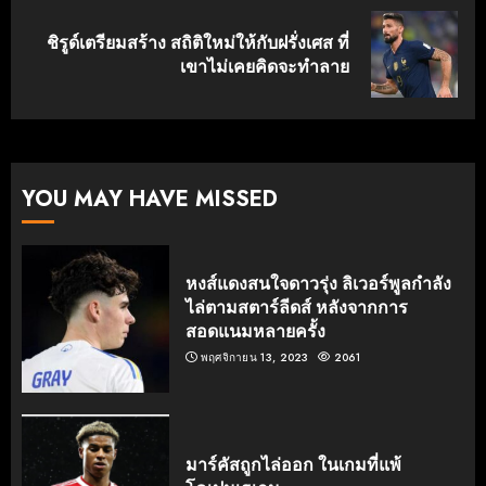
ชิรูด์เตรียมสร้าง สถิติใหม่ให้กับฝรั่งเศส ที่
Next
เขาไม่เคยคิดจะทำลาย
post:
YOU MAY HAVE MISSED
หงส์แดงสนใจดาวรุ่ง ลิเวอร์พูลกำลัง
ไล่ตามสตาร์ลีดส์ หลังจากการ
สอดแนมหลายครั้ง
พฤศจิกายน 13, 2023
2061
มาร์คัสถูกไล่ออก ในเกมที่แพ้