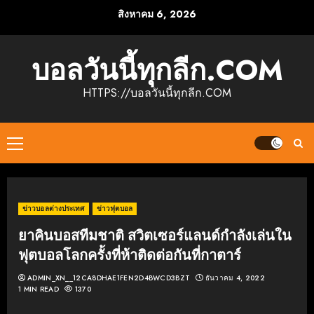
Skip
สิงหาคม 6, 2026
to
content
บอลวันนี้ทุกลีก.COM
HTTPS://บอลวันนี้ทุกลีก.COM
Primary
Menu
ข่าวบอลต่างประเทศ
ข่าวฟุตบอล
ยาคินบอสทีมชาติ สวิตเซอร์แลนด์กําลังเล่นใน
ฟุตบอลโลกครั้งที่ห้าติดต่อกันที่กาตาร์
ADMIN_XN__12CA8DHAE1FEN2D4BWCD3BZT
ธันวาคม 4, 2022
1 MIN READ
1370