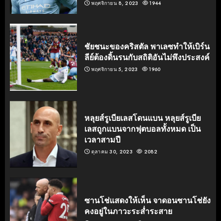
พฤศจิกายน 8, 2023
1944
ชัยชนะของคริสตัล พาเลซทำให้เบิร์น
ลีย์ต้องดิ้นรนกับสถิติอันไม่พึงประสงค์
พฤศจิกายน 5, 2023
1960
หลุยส์รูเบียเลสโดนแบน หลุยส์รูเบีย
เลสถูกแบนจากฟุตบอลทั้งหมด เป็น
เวลาสามปี
ตุลาคม 30, 2023
2082
ซานโช่แสดงให้เห็น จาดอนซานโช่ยัง
คงอยู่ในภาวะระส่ำระสาย