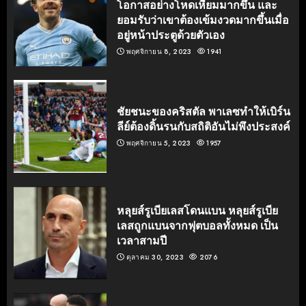
โอกาสอย่างโหดเหี้ยมมากขึ้น และ
ยอมรับว่าเขาต้องเข้มงวดมากขึ้นเมื่อ
อยู่หน้าประตูด้วยตัวเอง
พฤศจิกายน 8, 2023
1941
ชัยชนะของคริสตัล พาเลซทำให้เบิร์น
ลีย์ต้องดิ้นรนกับสถิติอันไม่พึงประสงค์
พฤศจิกายน 5, 2023
1957
หลุยส์รูเบียเลสโดนแบน หลุยส์รูเบีย
เลสถูกแบนจากฟุตบอลทั้งหมด เป็น
เวลาสามปี
ตุลาคม 30, 2023
2076