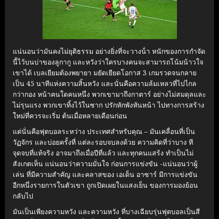
แน่นอนว่ามันคงไม่ยุติธรรม อย่างยิ่งที่จะวางน้ํา หนักของการกําจัด
นี้ไว้บนบ่าของลูกากู และหวังว่าใครบางคนจะสามารถโน้มน้าวใจ
เขาได้ เบลเยียมต้องพยายา มยัดเยียดโอกาส 3 เกมรวดจนกลาย
เป็น 45 นาทีแห่งความสิ้นหวัง และนั่นคือความล้มเหลวที่ไปไกล
กว่ากอง หน้าคนใดคนหนึ่ง พวกเขามาถึงกาตาร์ อย่างไม่สมดุลและ
ไม่รุนแรง พวกเขาทิ้งไว้ในซาก ปรักหักพังหันหน้า ไปทางการสร้าง
ใหม่ที่ควรจะเริ่ม ต้นเมื่อหลายเดือนก่อน
แต่นั่นคือฟุตบอลระหว่าง ประเทศสําหรับคุณ – มันเคลื่อนที่เป็น
วัฏจักร และบ่อยครั้งที่ แต่ละรอบจบลงด้วย ความคิดที่ว่าบาง ที
จุดจบที่แท้จริง อาจมาถึงเมื่อปีที่แล้ว และทุกคนแสร้ง ทําเป็นไม่
สังเกตเห็น แน่นอนว่าความมั่นใจ ก่อนการแข่งขัน -แน่นอนว่าผู้
เล่น ที่มีความสําคัญ และคลาสของ เอเด็น อาซาร์ มีการแข่งขัน
อีกหนึ่งรายการในตัวเขา ถูกเปิดเผยในแสงเย็น ของการมองย้อน
กลับไป
มันเป็นเพียงความหวัง และความหวัง ที่บางเฉียบรุ่นฟุตบอลเป็นสี