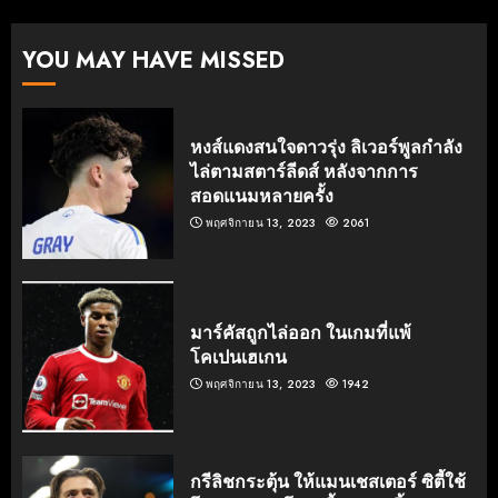
YOU MAY HAVE MISSED
หงส์แดงสนใจดาวรุ่ง ลิเวอร์พูลกำลัง
ไล่ตามสตาร์ลีดส์ หลังจากการ
สอดแนมหลายครั้ง
พฤศจิกายน 13, 2023
2061
มาร์คัสถูกไล่ออก ในเกมที่แพ้
โคเปนเฮเกน
พฤศจิกายน 13, 2023
1942
กรีลิชกระตุ้น ให้แมนเชสเตอร์ ซิตี้ใช้