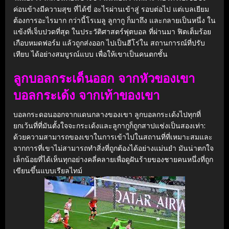
ค่อนข้างมีความสุข ที่ได้ขี่ อะไรผ่านเข้าสู่ รอบต่อไป แต่เบลเยียม
ต้องการอะไรมาก กว่านี้โรเมลู ลูกากู ก็มาถึง และกลายเป็นหนึ่ง ใน
แข้งที่เจ็บปวดที่สุด ในประวัติศาสตร์ฟุตบอล ที่ผ่านมา ฟิตเต็มร้อย
เกือบหมดฟอร์ม แล้วถูกส่งออก ไปเป็นฮีโร่ใน สถานการณ์ที่ปรับ
เทียบ ได้อย่างสมบูรณ์แบบ เพื่อให้เขาเป็นคนตกชั้น
ลูกบอลกระเด็นออก จากหัวของเขา
บอลกระเด้ง จากเท้าของเขา
บอลกระดอนออกจากแดนกลางของเขา ลูกบอลกระเด้งไปทุกที่
ยกเว้นที่ที่มันตั้งใจจะกระเด้งและลูกากูก็ถูกสาปแช่งเป็นสองเท่า:
ด้วยความสามารถของเขาในการเข้าไปในสถานที่ที่เหมาะสมและ
จากการที่เขาไม่สามารถทําสิ่งที่ถูกต้องได้อย่างแม่นยํา มันน่าตกใจ
เล็กน้อยที่ได้เห็นทุกอย่างคลี่คลายเพื่อดูฝันร้ายของชายคนหนึ่งที่ถูก
เขียนขึ้นแบบเรียลไทม์