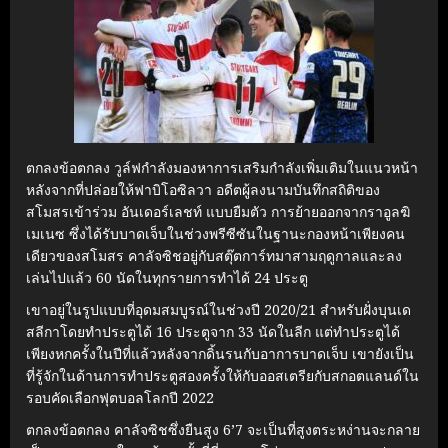
ตกลงข้อตกลง วูล์ฟกำลังมองหาการเสริมกำลังเพิ่มเติมในแนวหน้า
หลังจากที่ปล่อยให้ฟาบิโอซิลวา อดีตผู้ลงนามบันทึกสถิติของ
สโมสรเข้าร่วม อันเดอร์เลชท์ แบบยืมตัว การย้ายออกจากราอูลฆิ
เมเนซ ซึ่งได้รับบาดเจ็บในช่วงพรีซีซันในฐานะกองหน้าเพียงคน
เดียวของสโมสร คาลัจซิชอยู่กับสตุ๊ตการ์ทมาสามฤดูกาลและลง
เล่นไปแล้ว 60 นัดในทุกรายการทำได้ 24 ประตู
เขาอยู่ในรูปแบบที่อุดมสมบูรณ์ในช่วงปี 2020/21 สำหรับฝั่งบุนเด
สลีกาโดยทำประตูได้ 16 ประตูจาก 33 นัดในลีก แต่ทำประตูได้
เพียงหกครั้งในปีที่แล้วหลังจากดิ้นรนกับอาการบาดเจ็บ เขายังเป็น
ที่รู้จักในด้านการทำประตูสองครั้งให้กับออสเตรียกับสกอตแลนด์ใน
รอบคัดเลือกฟุตบอลโลกปี 2022
ตกลงข้อตกลง คาลัจซิชซึ่งยืนสูง 6’7 จะเป็นที่สูงตระหง่านจะกลาย