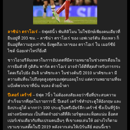
ลาซิน่า ตราโอเร่
– 6ฟุต8นิ้ว พันทิลิโมน ไม่ใช่ยักษ์เพียงคนเดียวที่
ยืนอยู่ที่ 203 ซม. – ลาซิน่า ตราโอเร่ ของ เอฟเวอร์ตัน ล้มเหลว ก็
ยืนอยู่ที่ความสูงเท่ากัน ยิ่งพูดถึงเวลาของ ตราโอเร่ ใน เมอร์ซีย์
ไซด์ น้อยเท่าไหร่ก็ยิ่งดี
ชาวไอวอรีล้มเหลวในการอัปเดตที่มีความหมายในช่วงหกเดือนใน
การยืมตัวที่ กูดิสัน พาร์ค ตราโอเร่ อาจจำได้ดีที่สุดสำหรับการกระ
โดดเรือไปยัง อันจิ มาคัชกะลา ในช่วงต้นปี 2010 มาคัชกะลา มี
ความฝันที่จะไปถึงจุดสูงสุดของฟุตบอลยุโรป แต่ความพยายามที่จะ
แบ๊งค์พวกเขาที่นั่น จบลง ด้วยน้ำตา
ปีเตอร์ เคร้าช์
– 6ฟุต 7นิ้ว ไม่ต้องสงสัยเลยว่าชื่อที่ประสบความ
สำเร็จมากที่สุดในรายการนี้: ปีเตอร์ เคร้าช์ทำประตูให้อังกฤษ และ
ยิงประตูได้ มากกว่า 100 ประตูในพรีเมียร์ลีก เคร้าช์ ซึ่งเป็นที่รู้จัก
อย่างสนิทสนม เป็นที่จดจำอย่างดีที่ลิเวอร์พูลและท็อตแน่ม ฮ็อตส
เปอร์เช่นเดียวกับทีมเปรมคนอื่นๆ ที่เขาเคยเล่นให้ อย่างไรก็ตาม
เขาแขวนสตั๊ดในปี 2019 หลังจากเล่นให้เบิร์นลีย์ ตอนนี้เขา