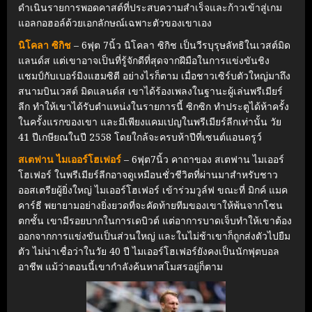
ดำเนินรายการพอดคาสต์ที่ประสบความสำเร็จและก้าวเข้าสู่เกม
แอลกอฮอล์ด้วยเอกลักษณ์เฉพาะตัวของเขาเอง
นิโคลา ซิกิช
– 6ฟุต 7นิ้ว นิโคลา ซิกิช เป็นวีรบุรุษลัทธิในเวสต์มิด
แลนด์ส แต่เขาอาจเป็นที่รู้จักดีที่สุดจากฝีมือในการแข่งขันชิง
แชมป์กับเบอร์มิงแฮมซิตี อย่างไรก็ตาม เมื่อชาวเซิร์บตัวใหญ่มาถึง
สนามบินเวสต์ มิดแลนด์ส เขาได้ร้องเพลงในฐานะผู้เล่นพรีเมียร์
ลีก ทำให้เขาได้รับตำแหน่งในรายการนี้ ซิกซิก ทำประตูได้ห้าครั้ง
ในครั้งแรกของเขา และมีเพียงแคมเปญในพรีเมียร์ลีกเท่านั้น วัย
41 ปีเกษียณในปี 2558 โดยใกล้จะครบห้าปีที่เซนต์แอนดรูว์
สเตฟาน ไมเออร์โฮเฟอร์
– 6ฟุต7นิ้ว คาถาของ สเตฟาน ไมเออร์
โฮเฟอร์ ในพรีเมียร์ลีกอาจดูเหมือนชั่วชีวิตที่ผ่านมาสำหรับชาว
ออสเตรียผู้ยิ่งใหญ่ ไมเออร์โฮเฟอร์ เข้าร่วมวูล์ฟ ขณะที่ มิกค์ แมค
คาร์ธี พยายามอย่างยิ่งยวดที่จะคัดท้ายทีมของเขาให้พ้นจากโซน
ตกชั้น เขามีรอยบากในการเดบิวต์ แต่อาการบาดเจ็บทำให้เขาต้อง
ออกจากการแข่งขันเป็นส่วนใหญ่ และในไม่ช้าเขาก็ถูกส่งตัวไปยืม
ตัว ไม่น่าเชื่อว่าในวัย 40 ปี ไมเออร์โฮเฟอร์ยังคงเป็นนักฟุตบอล
อาชีพ แม้ว่าตอนนี้เขากำลังค้นหาสโมสรอยู่ก็ตาม