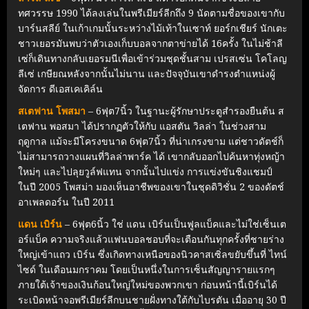
ทศวรรษ 1990 ได้ลงเล่นในพรีเมียร์ลีกถึง 9 นัดตามชื่อของเขากับ
บาร์นสลีย์ ในเก้าเกมนั้นระหว่างไม้เท้าในเซาท์ ยอร์กเชียร์ นักเตะ
ชาวเยอรมันพบว่าตัวเองเก็บบอลจากตาข่ายได้ 16ครั้ง ในไม่ช้าลี
เซ่ก็เดินทางกลับเยอรมนีเพื่อเข้าร่วมชุดชั้นสาม เปรสเซ่น โคโลญ
ลีเซ่ เกษียณหลังจากนั้นไม่นาน และปัจจุบันเขาดำรงตำแหน่งผู้
จัดการ ดีเอสเคเคิล์น
สเตฟาน โพสมา
– 6ฟุต7นิ้ว ในฐานะผู้รักษาประตูสำรองยืนต้น ส
เตฟาน พอสมา ได้ปรากฏตัวให้กับ แอสตัน วิลล่า ในช่วงสาม
ฤดูกาล แม้จะมีโครงขนาด 6ฟุต7นิ้ว ที่น่าเกรงขาม แต่ชาวดัตช์ก็
ไม่สามารถวางแผนที่วิลล่าพาร์ค ได้ เขากลับออกไปค้นหาทุ่งหญ้า
ใหม่ๆ และไปลุยวูล์ฟแทน จากนั้นไปแข่ง การแข่งขันชิงแชมป์
ในปี 2005 โพสม่า มองเห็นอาชีพของเขาในชุดดิวิชั่น 2 ของดัตช์
อาเพลดอร์น ในปี 2011
แดน เบิร์น
– 6ฟุต6นิ้ว ใช่ แดน เบิร์นเป็นฟูลแบ็คและไม่ใช่เซ็นเต
อร์แบ็ค ความจริงแล้วแฟนบอลชอบที่จะเตือนกันทุกครั้งที่ชายร่าง
ใหญ่เข้าแถว เบิร์น ซึ่งเกิดทางเหนือของนิวคาสเซิ่ลขยับขึ้นที่ ไทน์
ไซด์ ในเดือนมกราคม โดยเป็นหนึ่งในการเซ็นสัญญารายแรกๆ
ภายใต้เจ้าของเงินก้อนใหญ่ใหม่ของพวกเขา ก่อนหน้านี้เบิร์นได้
ระเบิดหน้าจอพรีเมียร์ลีกบนชายฝั่งทางใต้กับไบรตัน เมื่ออายุ 30 ปี