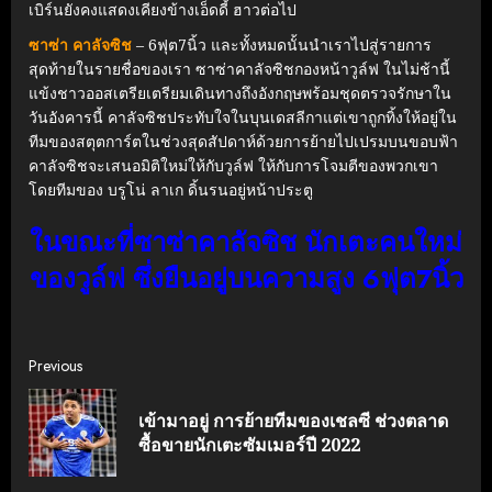
เบิร์นยังคงแสดงเคียงข้างเอ็ดดี้ ฮาวต่อไป
ซาซ่า คาลัจซิช
– 6ฟุต7นิ้ว และทั้งหมดนั้นนำเราไปสู่รายการ
สุดท้ายในรายชื่อของเรา ซาซ่าคาลัจซิชกองหน้าวูล์ฟ ในไม่ช้านี้
แข้งชาวออสเตรียเตรียมเดินทางถึงอังกฤษพร้อมชุดตรวจรักษาใน
วันอังคารนี้ คาลัจซิชประทับใจในบุนเดสลีกาแต่เขาถูกทิ้งให้อยู่ใน
ทีมของสตุตการ์ตในช่วงสุดสัปดาห์ด้วยการย้ายไปเปรมบนขอบฟ้า
คาลัจซิชจะเสนอมิติใหม่ให้กับวูล์ฟ ให้กับการโจมตีของพวกเขา
โดยทีมของ บรูโน่ ลาเก ดิ้นรนอยู่หน้าประตู
ในขณะที่ซาซ่าคาลัจซิช นักเตะคนใหม่
ของวูล์ฟ ซึ่งยืนอยู่บนความสูง 6ฟุต7นิ้ว
Continue
Previous
Reading
เข้ามาอยู่ การย้ายทีมของเชลซี ช่วงตลาด
Pre
ซื้อขายนักเตะซัมเมอร์ปี 2022
post