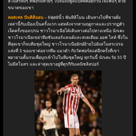
สโมสรทั้งๆ ที่ฟอร์มห่วยๆ ไปจนถึงฟูลแบ็คที่คอยกวนใจแฟนๆ ด้วย
ขนาดของเขา
คอสเทล ปันติลิมอน
– 6ฟุต8นิ้ว พันทิลิโมน เดินทางไปที่ชายฝั่ง
เหล่านี้กับเมืองเป็นครั้งแรก แต่หลังจากสามฤดูกาลและปรากฏตัว
เจ็ดครั้งของเปรม ชาวโรมาเนียได้เดินทางต่อไปทางเหนือ นักเตะ
ชาวโรมาเนียเขย่าทีมซันเดอร์แลนด์และสเตเดียม ออฟ ไลท์ ซึ่งใน
ที่สุดเขาก็จบทีมชุดใหญ่ ชาวโรมาเนียยักษ์ย้ายไปยังสโมสรเปรม
แห่งที่ 3 ของเขาต่อจากทีม แมวดำ กับวัตฟอร์ดแต่อีกครั้งที่เขา
พยายามดิ้นรนเพื่อบุกเข้าไปในทีมชุดใหญ่ ทุกวันนี้ นักเตะวัย 35 ปี
ไม่มีสโมสร และล่าสุดเขาอยู่ที่ตุรกีกับเดนิซลิสปอร์