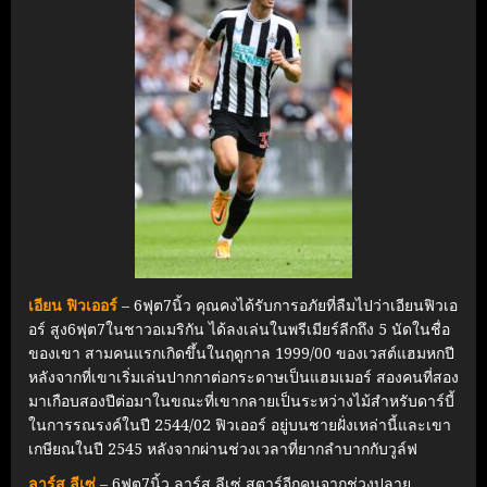
เอียน ฟิวเออร์
– 6ฟุต7นิ้ว คุณคงได้รับการอภัยที่ลืมไปว่าเอียนฟิวเอ
อร์ สูง6ฟุต7ในชาวอเมริกัน ได้ลงเล่นในพรีเมียร์ลีกถึง 5 นัดในชื่อ
ของเขา สามคนแรกเกิดขึ้นในฤดูกาล 1999/00 ของเวสต์แฮมหกปี
หลังจากที่เขาเริ่มเล่นปากกาต่อกระดาษเป็นแฮมเมอร์ สองคนที่สอง
มาเกือบสองปีต่อมาในขณะที่เขากลายเป็นระหว่างไม้สำหรับดาร์บี้
ในการรณรงค์ในปี 2544/02 ฟิวเออร์ อยู่บนชายฝั่งเหล่านี้และเขา
เกษียณในปี 2545 หลังจากผ่านช่วงเวลาที่ยากลำบากกับวูล์ฟ
ลาร์ส ลีเซ่
– 6ฟุต7นิ้ว ลาร์ส ลีเซ่ สตาร์อีกคนจากช่วงปลาย