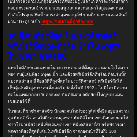
เป็นการลงนามในฤดูร้อนครั้งที่สี่ของบรูโน่ลาเก ควรจะวางปากกา
ลงบนกระดาษเข้าร่วมมาเธอุสนูเนส และกอนคาโล่กูเอเดส กอง
กำลังโปรตุเกสที่แข็งแกร่งล่าสุดของวูล์ฟ รวมถึง นาธานคอลลินส์
ผ่าน ประตูขาเข้า
https://บอลวันนี้ทุกลีก.com
10 ผู้เล่นที่สูงที่สุด ในประวัติศาสตร์
พรีเมียร์ลีกขณะที่วูล์ฟ ย้ายไป 6ฟุต7
ใน ซาซ่า คาลัจซิช
แทบไม่มีลักษณะเฉพาะในวงการฟุตบอลที่ดึงดูดความสนใจได้มาก
พอๆ กับผู้เล่นที่สูง 6ฟุต6 นิ้ว และด้วยพรีเมียร์ลีกที่พร้อมต้อนรับบิ๊ก
แบงคนล่าสุด นี่คือสถิติที่สูงที่สุดในประวัติศาสตร์ พรีเมียร์ลีกได้
เห็นผู้เล่นตัวสูงบางคนตั้งแต่เริ่มก่อตั้งในปี 1992 – ไม่มีใครมีความ
คิดในเมฆมากเท่ากับคอสเตล ปันติลิมอน อดีตยักษ์ใหญ่ของแมน
เชสเตอร์ซิตี้
ในขณะที่ซาซ่าคาลัจซิช นักเตะคนใหม่ของวูล์ฟ ซึ่งยืนอยู่บนความ
สูง 6ฟุต7 นิ้ว อาจไม่ถึงความสูงของ พันทิลิโมน เขาเกือบจะยอมให้
ชาวโรมาเนียวิ่งหนีเพื่อเงินของเขา ที่นี่เดลี่สตาร์สปอร์ตพิจารณา
หกดาวที่สูงที่สุดที่เล่นในพรีเมียร์ลีก จากกองหน้าที่ไปถึง 100