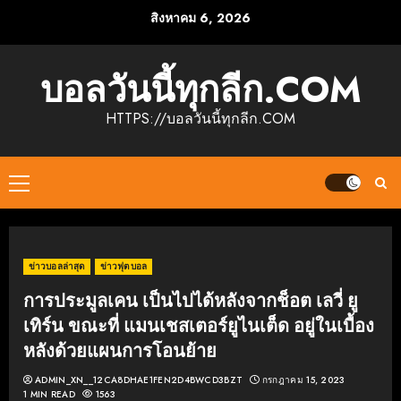
Skip
สิงหาคม 6, 2026
to
content
บอลวันนี้ทุกลีก.COM
HTTPS://บอลวันนี้ทุกลีก.COM
Primary
Menu
ข่าวบอลล่าสุด
ข่าวฟุตบอล
การประมูลเคน เป็นไปได้หลังจากช็อต เลวี่ ยู
เทิร์น ขณะที่ แมนเชสเตอร์ยูไนเต็ด อยู่ในเบื้อง
หลังด้วยแผนการโอนย้าย
ADMIN_XN__12CA8DHAE1FEN2D4BWCD3BZT
กรกฎาคม 15, 2023
1 MIN READ
1563