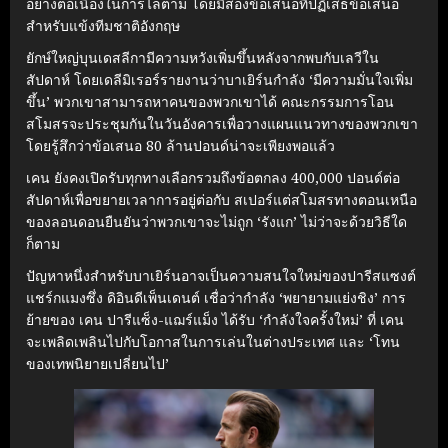
อย่างต่อเนื่องในการไล่ตาม โดยมีสองข้อเสนอที่ปฏิเสธข้อเสนอ
สำหรับแข้งทีมชาติอังกฤษ
ยักษ์ใหญ่บุนเดสลีกามีความหวังเพิ่มขึ้นหลังจากพบกับเลวีใน
สัปดาห์ โดยเดลีมิเรอร์รายงานว่าบาเยิร์นกำลัง ‘มีความมั่นใจเพิ่ม
ขึ้น’ พวกเขาสามารถหาคนของพวกเขาได้ คณะกรรมการโอน
สโมสรจะประชุมกันในวันอังคารเพื่อวางแผนแนวทางของพวกเขา
โดยรู้สึกว่าข้อเสนอ 80 ล้านปอนด์น่าจะเพียงพอแล้ว
เคน ยังคงเปิดรับทุกทางเลือกรวมถึงข้อตกลง 400,000 ปอนด์ต่อ
สัปดาห์เพื่อขยายเวลาการอยู่ต่อกับ สเปอร์แต่สโมสรทางตอนเหนือ
ของลอนดอนยืนยันว่าพวกเขาจะไม่ถูก ‘รังแก’ ไม่ว่าจะด้วยวิธีใด
ก็ตาม
ปัญหาหนึ่งสำหรับบาเยิร์นอาจเป็นความสนใจใหม่ของปารีสแซงต์
แชร์กแมงซึ่ง ดิอินดีเพ็นเดนต์ เชื่อว่ากำลัง ‘พยายามแย่งชิง’ การ
ย้ายของ เคน ปารีแซ็ง-แฌร์แม็ง ได้รับ ‘กำลังใจครั้งใหม่’ ที่ เคน
จะเพลิดเพลินไปกับโอกาสในการเล่นในต่างประเทศ และ ‘โทน
ของเทพนิยายเปลี่ยนไป’