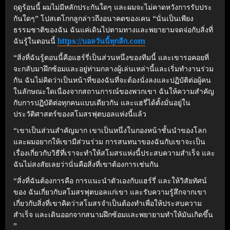
ฤดูร้อนนี้ ผมไม่มีหลักประกันใดๆ และผมจะไม่คาดหวังการรับประ
กันใดๆ” โปสเตโกกลูกล่าวถึงอนาคตของเคน “นั่นเป็นเพียง
ธรรมชาติของฉัน ฉันแค่เดินไปตามทางและพยายามจดจ่อกับสิ่งที่
ฉันรู้ในตอนนี้
https://บอลวันนี้ทุกลีก.com
“สิ่งที่ฉันรู้ตอนนี้คือแฮร์รี่เป็นส่วนหนึ่งของทีมนี้ และเขารอคอยที่
จะกลับมาฝึกซ้อมและอยู่ท่ามกลางผู้เล่นเหล่านี้และเริ่มทำงานร่วม
กัน ฉันไม่คิดว่าเป็นหน้าที่ของฉันที่จะต้องนั่งลงและปฏิบัติต่อผู้คน
ในลักษณะใดเนื่องจากสถานการณ์ของพวกเขา ฉันให้ความสำคัญ
กับการปฏิบัติต่อทุกคนแบบเดียวกัน และแฮรี่ได้ตั้งมั่นอยู่ใน
ประวัติศาสตร์ของสโมสรฟุตบอลแห่งนี้แล้ว
“เขาเป็นส่วนสำคัญมาก เขาเป็นหนึ่งในกองหน้าชั้นนำของโลก
และผมอยากให้เขามีส่วนร่วม การสนทนาของฉันกับเขาจะเป็น
เรื่องเกี่ยวกับวิธีที่เราจะทำให้สโมสรแห่งนี้ประสบความสำเร็จ และ
ฉันไม่สงสัยเลยว่านั่นคือสิ่งที่เขาต้องการเช่นกัน
“สิ่งที่ฉันต้องการคือ การแนะนำตัวเองกับแฮร์รี่ และให้วิสัยทัศน์
ของ ฉันเกี่ยวกับสโมสรฟุตบอลแก่เขา และรับความรู้สึกจากเขา
เกี่ยวกับสิ่งที่เขาคิดว่าสโมสรจำเป็นต้องทำเพื่อให้ประสบความ
สำเร็จ และเดินออกจากสนามฝึกซ้อมและพยายามทำให้มันเกิดขึ้น
”