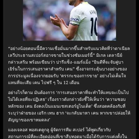
“อย่างน้อยตอนนี้มีความเชื่อมั่นมากขึ้นสำหรับแนวคิดที่ว่าดาเนียล
เลวีประธานสเปอร์สอาจขายในช่วงซัมเมอร์นี้” มิเกล เดลานีย์
กล่าวเสริม พร้อมเขียนว่า ปารีแซ็ง-แฌร์แม็ง “ยินดีที่จะจับคู่บา
เยิร์นในการเสนอราคาสำหรับ เคน” ซึ่งอาจกระตุ้นบางอย่างของ
การประมูลเนื่องจากยอมรับ ‘ตรรกะของการขาย’ อย่างไม่เต็มใจ
แทนที่จะเสีย เคน ไปฟรี ๆ ใน 12 เดือน
อย่างไรก็ตาม มันต้องการ ‘การเสนอราคาที่จะทำให้แทบจะเป็นไป
ไม่ได้เลยที่จะปฏิเสธ’ เรื่องราวดังกล่าวยังชี้ให้เห็นว่า ‘ความชอบ
หลักของ เคน ยังคงเป็นแมนเชสเตอร์ยูไนเต็ด’ ซึ่งสอดคล้องกับที่
ระบุว่าฝ่ายของ เอริก เทน ฮาก ‘จะกลับมาหา เคน หากเขาปล่อยให้
สัญญาของเขาหมดลง’
แองเจลอส พอสเตคูกลู ผู้จัดการทีม สเปอร์ ได้พูดเกี่ยวกับ
สถานการณ์ที่ละเอียดอ่อนที่เขาสืบทอดมาเมื่อได้รับการแต่งตั้งใน