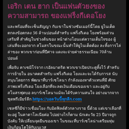
เอริก เตน ฮาก เป็นแฟนตัวยงของ
ความสามารถ ของแฟร็งกีเดอโยง
และพร้อมที่จะเซ็นสัญญา กับเขาในช่วงซัมเมอร์นี้โดย ยูไนเต็ด
ตกลงข้อตกลง 56 ล้านปอนด์สำหรับ แฟร็งกีเดอ โยงพร้อมส่วน
เสริมที่ สำคัญในช่วงต้นของ หน้าต่างโอนแต่ความเต็มใจของ ผู้
เล่นที่จะออกจาก สโมสรในขณะนั้นทำให้ยูไนเต็ดต้อง ละทิ้งการไล่
ล่าของ พวกเขาก่อนที่ปีศาจ แดงจะจ่ายค่าธรรมเนียม 70ล้าน
ปอนด์
เพื่อจับ คาเซมิโร่จาก เรอัลมาดริด พวกเขาเปิดประตูทิ้งไว้ สำหรับ
การย้ายใน อนาคตสำหรับ แฟร็งกีเดอ โยงและจะได้รับการส นับ
สนุนโดยการ พัฒนาที่บาร์เซโลนา กำลังมองหาตัวแทนที่มี ศักย
ภาพแฟร็งกีเดอ โยงเลือกที่จะลดเงินเดือนของเขา และอยู่กับ
สโมสรฟุตบอ ลบาร์เซโลนาแม้จะได้รับความสนใจ อย่างมากจาก
ชุดพรีเมียร์ลีก
https://บอลวันนี้ทุกลีก.com
เชลซีก็มีข่าวเชื่อมโยง กับมิดฟิลด์ตัวกลางราย นี้ด้วย แต่เขาเลือกที่
จะอยู่ ในคาตาโลเนียต่อ ไปอย่างไรก็ตาม นักเตะวัย 25 ปีอาจถูก
บังคับ ให้เปลี่ยนจุดยืนของเขา ในขณะที่บาร์เซโลน่าเตรียมทุ่ม
เงินก้อนโตให้กับเนเวส