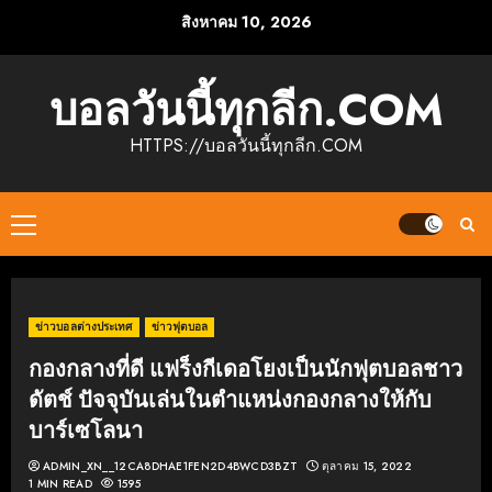
Skip
สิงหาคม 10, 2026
to
content
บอลวันนี้ทุกลีก.COM
HTTPS://บอลวันนี้ทุกลีก.COM
Primary
Menu
ข่าวบอลต่างประเทศ
ข่าวฟุตบอล
กองกลางที่ดี แฟร็งกีเดอโยงเป็นนักฟุตบอลชาว
ดัตช์ ปัจจุบันเล่นในตำแหน่งกองกลางให้กับ
บาร์เซโลนา
ADMIN_XN__12CA8DHAE1FEN2D4BWCD3BZT
ตุลาคม 15, 2022
1 MIN READ
1595