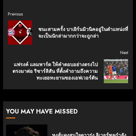
Continue
Previous
Reading
ชนะสามครั้ง บาเยิร์นมิวนิคอยู่ในตำแหน่งที่
Pre
จะเป็นนักล่ามากกว่าจะถูกล่า
post
Next
แฟรงค์ แลมพาร์ด ให้คำตอบอย่างตรงไป
Next
ตรงมาต่อ ริชาร์ลิสัน ที่ตั้งคำถามถึงความ
post:
ทะเยอทะยานของเอฟเวอร์ตัน
YOU MAY HAVE MISSED
หงส์แดงสนใจดาวรุ่ง ลิเวอร์พูลกำลัง