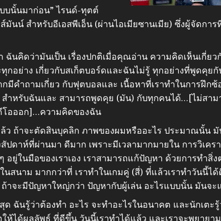
บบนั้นมาก่อน” ไรนด์-ทุตต์
ส์มันน์ สำหรับอีเอสพีเอ็น (ผ่านไอเมียซานเมีย) ซึ่งผู้จัดการ
 ฉันคิดว่ามันเป็น เรื่องปกติเมื่อคุณอ่าน ความคิดเห็นเกี่ยวกั
กอย่าง เกี่ยวกับสเก็ตบอร์ดและฉันไม่รู้ ทุกอย่างที่พูดคุยกั
กมีคำถามเกี่ยว กับฟุตบอลและ เนื้อหาที่เราทำในการฝึกซ้อม
า สำหรับฉันและ สามารถพูดคุย (มัน) กับทุกคนได้…[ไม่สาม
ดวิดีโอออก]…ความคิดของฉัน
แล้ว ถ้าจะตัดสินบุคลิก ภาพของผมหรืออะไร ประมาณนั้น ม
งสัปดาห์ที่ผ่านมา ดีมาก เพราะมีเวลามากมายใน การวิเคร
งๆ อยู่ในมือของเราเอง เราสามารถแก้ปัญหา ด้วยการทำสิ่งต่
 ในสนาม มากกว่าที่ เราทำในเกมคู่ (สี่) ที่แล้วเราทำวันนี้ได้ด
ด ถ้าจะมีปัญหาใหญ่กว่า ปัญหากับผู้เล่น อะไรแบบนั้น มันจะ
่สุด ฉันรู้ว่าต้องทำ อะไร จะทำอะไรในอนาคต และนักเตะรู้
อให้ได้ผลลัพธ์ ที่ดีขึ้น วันนี้เราทำได้แล้ว และเราจะพยาย