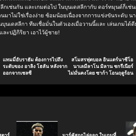
์ลีกเช่นกัน และเกมต่อไป ในบุนเดสลีกากับ ดอร์ทมุนด์ก็เช่นกั
ผ่านมาไม่ใช่เรื่องง่าย ซ้อมน้อยเนื่องจากการแข่งขันระดับ น
นบุนเดสลีกา ทีมเชื่อมั่นในตัวเองเมื่อวานนี้และ เล่นเกมได้ด
และปฏิกิริยา เอาไว้ผู้ชาย!
nue
ng
แทมมี่อับราฮัม ต้องการไปถึง
สโมสรฟุตบอล อินแตร์นาซีโอ
Previous
Next
ระดับของ อาลิง โฮลัน หลังจาก
นาเลมีลาโน มิลาน ชกรีเนียร์
post:
post:
ออกจากเชลซี
ไม่มั่นคงโดย ซาก้า โอนฤดูร้อน
สตาร์
มาร์คัสถูกไล่ออก ในเกมที่