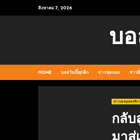
Skip
สิงหาคม 7, 2026
to
content
บอ
HOME
บอลวันนี้ทุกลีก
ข่าวฟุตบอล
ข่าวย
ข่าวบอลบุนเดสลีก
กลับส
มาสู่