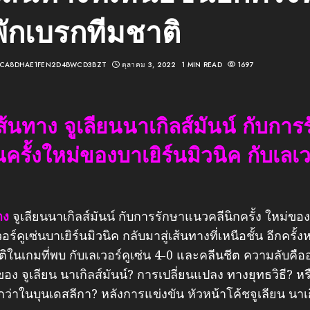
ักเบรกทีมชาติ
2CA8DHAE1FEN2D4BWCD3BZT
ตุลาคม 3, 2022
1 MIN READ
1697
เส้นทาง จูเลียนนาเกิลส์มันน์ กับการ
ครั้งใหม่ของบาเยิร์นมิวนิค กับเลเว
าง
จูเลียนนาเกิลส์มันน์ กับการรักษาแนวคลีนิกครั้ง ใหม่ของ
อร์คูเซ่นบาเยิร์นมิวนิค กลับมาสู่เส้นทางที่เหนือชั้น อีกครั้
ติในเกมที่พบ กับเลเวอร์คูเซ่น 4-0 และคลีนชีต ความลับคื
อง จูเลียน นาเกิลส์มันน์? การเปลี่ยนแปลง ทางยุทธวิธี? หร
ีกว่าในบุนเดสลีกา? หลังการแข่งขัน หัวหน้าโค้ชจูเลียน นาเก