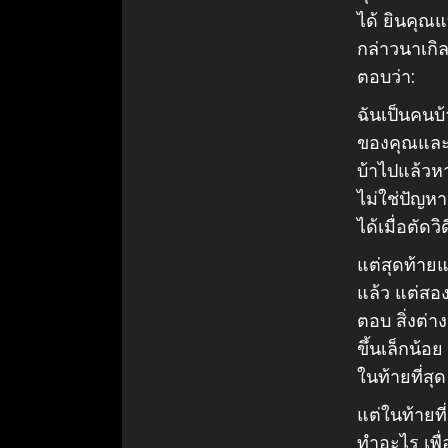
ได้ ยินคุณแ
กล่าวนาเกิล
ตอบว่า:
ฉันเป็นคนบ้า
ของคุณและทุ
บ้าไปแล้วหา
ไม่ใช่ปัญห
ได้เมื่อตั
แต่สุดท้าย
แล้ว แต่สอ
ตอบ สิ่งต่า
ขึ้นเล็กน้อย
ในท้ายที่สุ
แต่ในท้ายที
ทำอะไร เพื่